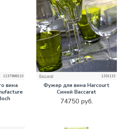
1137988110
Baccarat
1201132
го вина
Фужер для вина Harcourt
nufacture
Синий Baccarat
Boch
74750 руб.