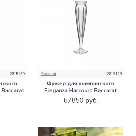
2815130
Baccarat
2815129
нского
Фужер для шампанского
 Baccarat
Eleganza Harcourt Baccarat
.
67850 руб.