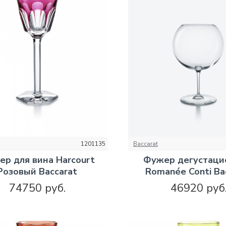
1201135
Baccarat
р для вина Harcourt
Фужер дегустац
Розовый Baccarat
Romanée Conti Ba
74750 руб.
46920 руб