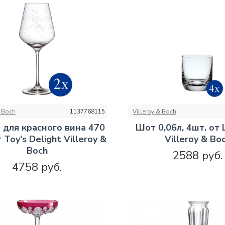
& Boch
1137768115
Villeroy & Boch
для красного вина 470
Шот 0,06л, 4шт. от L
 Toy's Delight Villeroy &
Villeroy & Bo
Boch
2588 руб.
4758 руб.