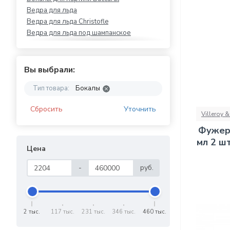
Ведра для льда
Ведра для льда Christofle
Ведра для льда под шампанское
Наборы бокалов
Наборы бокалов Baccarat
Наборы бокалов Villeroy & Boch
Вы выбрали:
Стаканы Baccarat
Тип товара:
Бокалы
Хрустальные бокалы
Сбросить
Уточнить
Villeroy 
Фужер 
мл 2 шт
Цена
-
руб.
2 тыс.
117 тыс.
231 тыс.
346 тыс.
460 тыс.