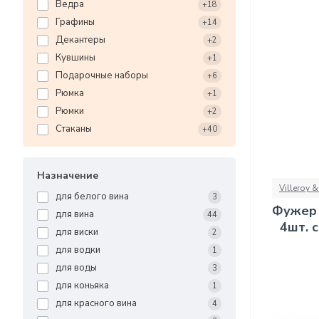
Ведра
+18
Графины
+14
Декантеры
+2
Кувшины
+1
Подарочные наборы
+6
Рюмка
+1
Рюмки
+2
Стаканы
+40
Назначение
Villeroy 
для белого вина
3
Фужер 
для вина
44
4шт. 
для виски
2
для водки
1
для воды
3
для коньяка
1
для красного вина
4