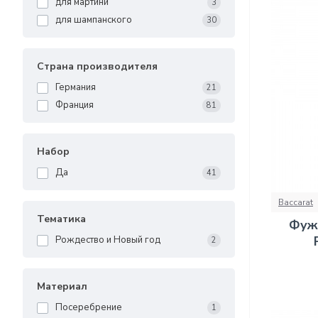
для мартини
3
для шампанского
30
Страна производителя
Германия
21
Франция
81
Набор
Да
41
Baccarat
Тематика
Фуже
Рождество и Новый год
2
Материал
Посеребрение
1