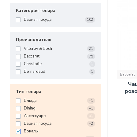
Категория товара
Барная посуда
102
Производитель
Villeroy & Boch
21
Baccarat
79
Christofle
1
Bernardaud
1
Baccarat
Ча
розо
Тип товара
Блюда
+1
Dining
+1
Аксессуары
+1
Барная посуда
+2
Бокалы