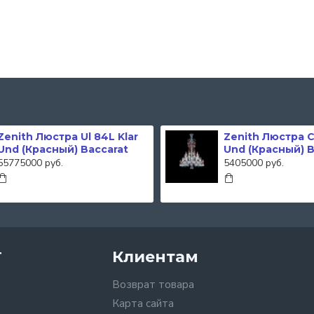
Zenith Люстра Ul 84L Klar
Zenith Люстра Ce
Und (Красный) Baccarat
Und (Красный) B
55775000 руб.
5405000 руб.
т
Клиентам
Возврат товара
Карта сайта