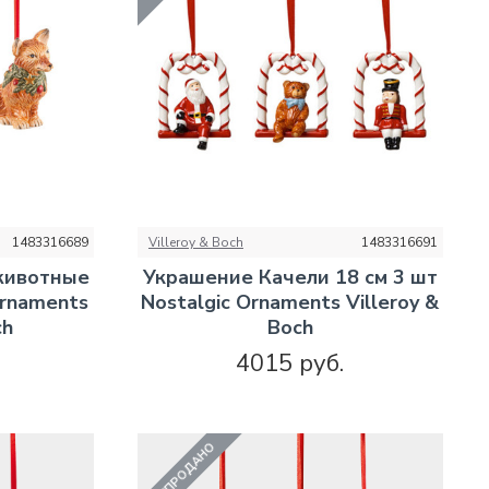
1483316689
Villeroy & Boch
1483316691
животные
Украшение Качели 18 см 3 шт
Ornaments
Nostalgic Ornaments Villeroy &
ch
Boch
4015 руб.
РАСПРОДАНО