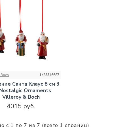
НО
& Boch
1483316687
ние Санта Клаус 8 см 3
Nostalgic Ornaments
Villeroy & Boch
4015 руб.
о с 1 по 7 из 7 (всего 1 страниц)