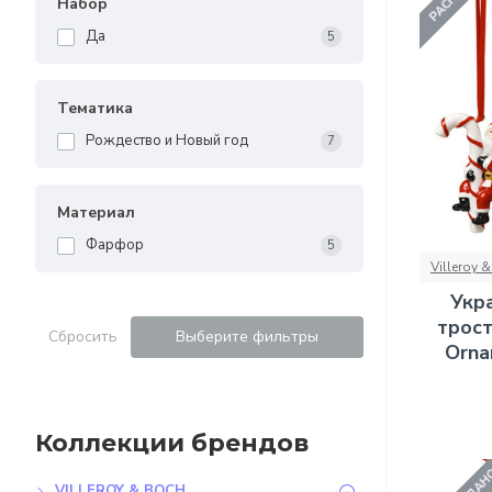
Набор
Да
5
Тематика
Рождество и Новый год
7
Материал
Фарфор
5
Villeroy 
Укр
трост
Сбросить
Выберите фильтры
Orna
Коллекции брендов
VILLEROY & BOCH