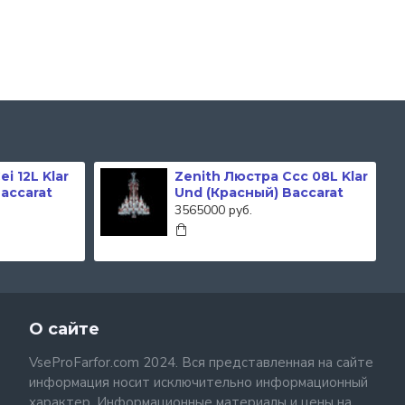
i 12L Klar
Zenith Люстра Ccc 08L Klar
accarat
Und (Красный) Baccarat
3565000 руб.
О сайте
VseProFarfor.com 2024. Вся представленная на сайте
информация носит исключительно информационный
характер. Информационные материалы и цены на