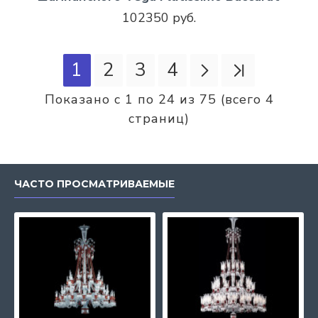
102350 руб.
1
2
3
4
Показано с 1 по 24 из 75 (всего 4
страниц)
ЧАСТО ПРОСМАТРИВАЕМЫЕ