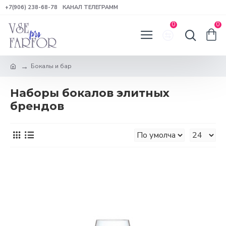
+7(906) 238-68-78
КАНАЛ ТЕЛЕГРАММ
0
0
Бокалы и бар
Наборы бокалов элитных
брендов