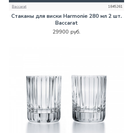
Baccarat
1845261
Стаканы для виски Harmonie 280 мл 2 шт.
Baccarat
29900 руб.