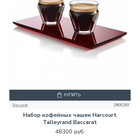
КУПИТЬ
Baccarat
2805283
Набор кофейных чашек Harcourt
Talleyrand Baccarat
48300 руб.