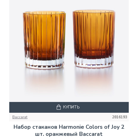
КУПИТЬ
Baccarat
2816193
Набор стаканов Harmonie Colors of Joy 2
шт. оранжевый Baccarat