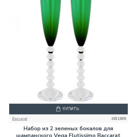
КУПИТЬ
Baccarat
2811805
Набор из 2 зеленых бокалов для
шампанского Vega Flutissimo Baccarat