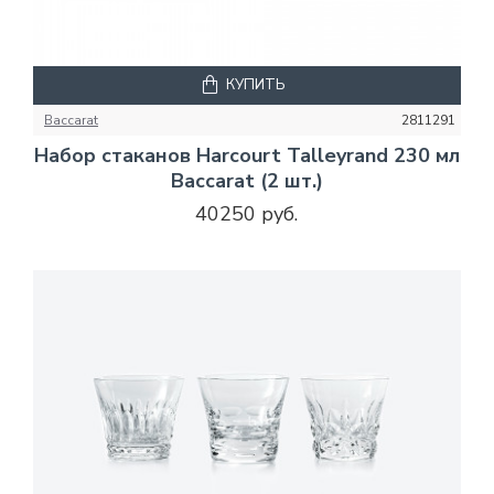
КУПИТЬ
Baccarat
2811291
Набор стаканов Harcourt Talleyrand 230 мл
Baccarat (2 шт.)
40250 руб.