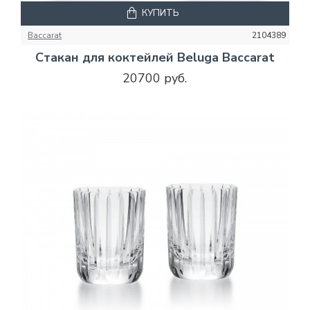
КУПИТЬ
Baccarat
2104389
Стакан для коктейлей Beluga Baccarat
20700 руб.