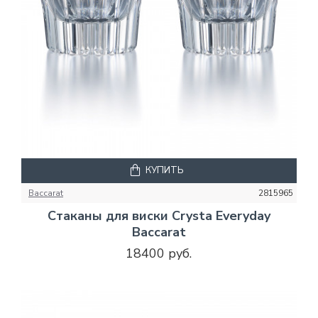
КУПИТЬ
Baccarat
2815965
Стаканы для виски Crysta Everyday
Baccarat
18400 руб.