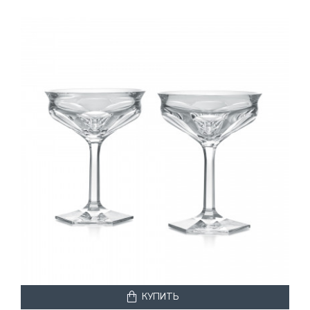
КУПИТЬ