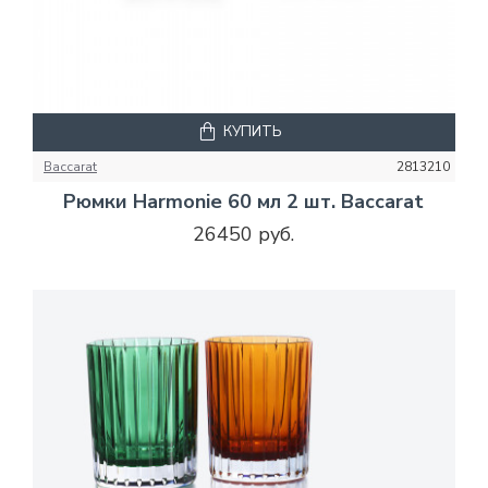
КУПИТЬ
Baccarat
2813210
Рюмки Harmonie 60 мл 2 шт. Baccarat
26450 руб.