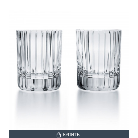
КУПИТЬ