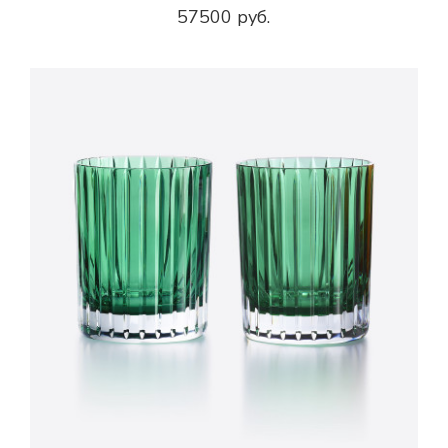
57500 руб.