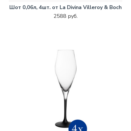
Шот 0,06л, 4шт. от La Divina Villeroy & Boch
2588 руб.