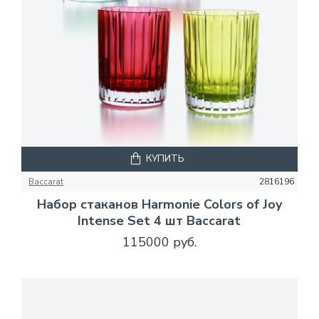
КУПИТЬ
Baccarat
2816196
Набор стаканов Harmonie Colors of Joy
Intense Set 4 шт Baccarat
115000 руб.