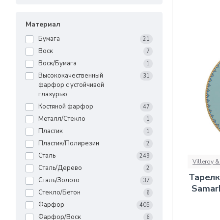
Материал
Бумага
21
Воск
7
Воск/Бумага
1
Высококачественный
31
фарфор с устойчивой
глазурью
Костяной фарфор
47
Металл/Стекло
1
Пластик
1
Пластик/Полирезин
2
Сталь
249
Villeroy 
Сталь/Дерево
2
Тарелк
Сталь/Золото
37
Samark
Стекло/Бетон
6
Фарфор
405
Фарфор/Воск
6