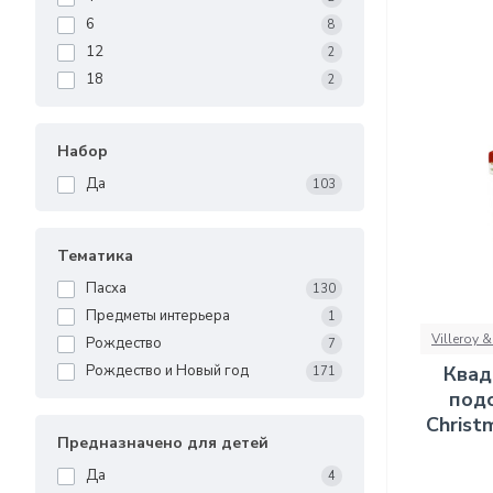
6
8
12
2
18
2
Набор
Да
103
Тематика
Пасха
130
Предметы интерьера
1
Villeroy 
Рождество
7
Квад
Рождество и Новый год
171
подс
Christ
Предназначено для детей
Да
4