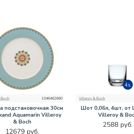
& Boch
1046462680
Villeroy & Boch
а подстановочная 30см
Шот 0,06л, 4шт. от L
and Aquamarin Villeroy
Villeroy & Bo
& Boch
2588 руб.
12679 руб.