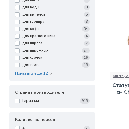
для виски
1
для воды
3
для выпечки
5
для гарнира
3
для кофе
34
для красного вина
4
для пирога
7
для пирожных
24
для свечей
16
для тортов
15
Показать еще 12
Villeroy 
Стату
см C
Страна производителя
Германия
915
Количество персон
4
2