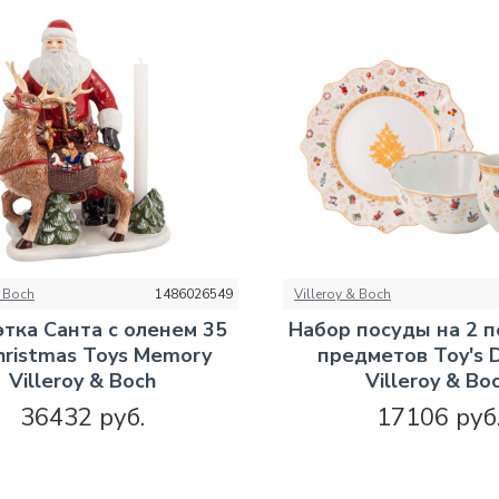
& Boch
1486026549
Villeroy & Boch
этка Санта с оленем 35
Набор посуды на 2 
hristmas Toys Memory
предметов Toy's D
Villeroy & Boch
Villeroy & Bo
36432 руб.
17106 руб