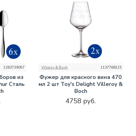
1263739057
Villeroy & Boch
1137768115
боров из
Фужер для красного вина 470
hur Сталь
мл 2 шт Toy's Delight Villeroy &
ch
Boch
.
4758 руб.