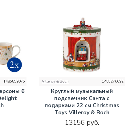
1485859075
Villeroy & Boch
1483276692
персоны 6
Круглый музыкальный
elight
подсвечник Санта с
ch
подарками 22 см Christmas
Toys Villeroy & Boch
.
13156 руб.