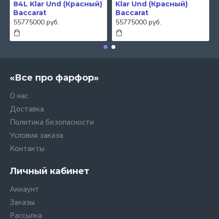
84L Klar Und (Красный)
Klar Und (Красный)
Baccarat
Baccarat
55775000 руб.
55775000 руб.
«Все про фарфор»
О нас
Доставка
Политика безопасности
Условия заказа
Контакты
Личный кабинет
Аккаунт
Заказы
Рассылка