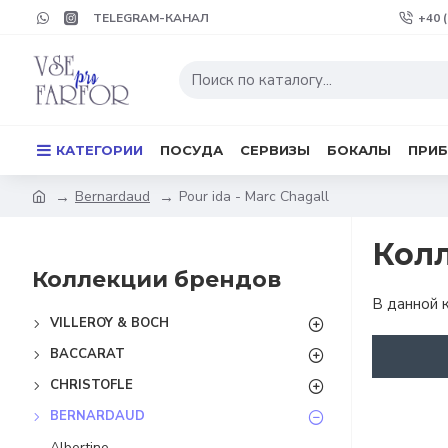
TELEGRAM-КАНАЛ
+40 
КАТЕГОРИИ
ПОСУДА
СЕРВИЗЫ
БОКАЛЫ
ПРИ
Bernardaud
Pour ida - Marc Chagall
Колл
Коллекции брендов
В данной 
VILLEROY & BOCH
BACCARAT
CHRISTOFLE
BERNARDAUD
Albertine