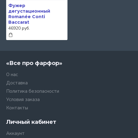
Фужер
дегустационный
Romanée Conti
Baccarat
46920 руб.
«Все про фарфор»
О нас
Доставка
Политика безопасности
Условия заказа
Контакты
Личный кабинет
Аккаунт