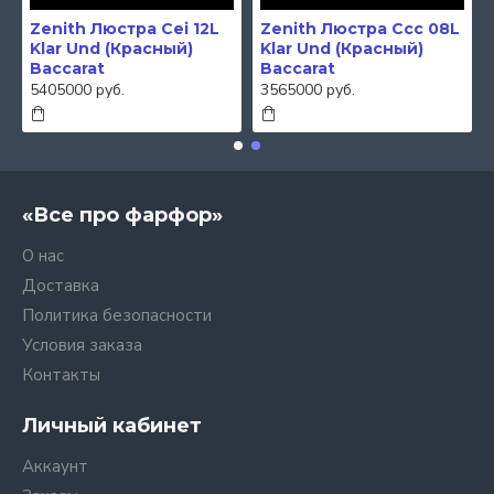
Zenith Люстра Cei 12L
Zenith Люстра Ccc 08L
Klar Und (Красный)
Klar Und (Красный)
Baccarat
Baccarat
5405000 руб.
3565000 руб.
«Все про фарфор»
О нас
Доставка
Политика безопасности
Условия заказа
Контакты
Личный кабинет
Аккаунт