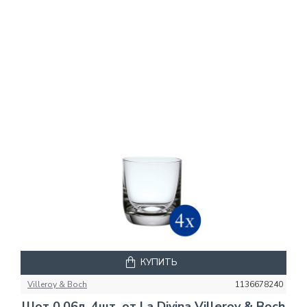
КУПИТЬ
Villeroy & Boch
1136678240
Шот 0,06л, 4шт. от La Divina Villeroy & Boch