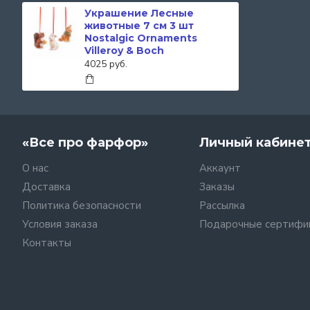
Украшение Лесные
животные 7 см 3 шт
Nostalgic Ornaments
Villeroy & Boch
4025 руб.
«Все про фарфор»
Личный кабине
О нас
Аккаунт
Доставка
Заказы
Политика безопасности
Рассылка
Условия заказа
Подарочные сертифи
Контакты