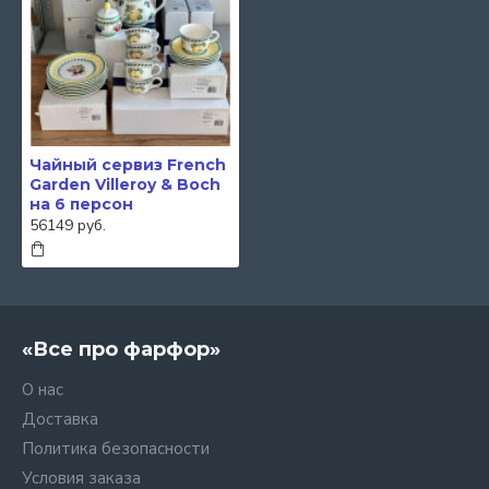
Чайный сервиз French
Garden Villeroy & Boch
на 6 персон
56149 руб.
«Все про фарфор»
О нас
Доставка
Политика безопасности
Условия заказа