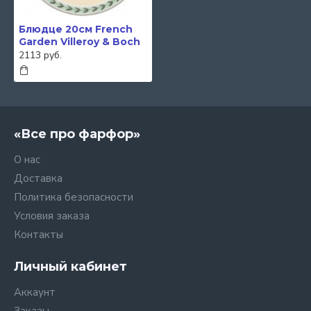
Блюдце 20см French
Garden Villeroy & Boch
2113 руб.
«Все про фарфор»
О нас
Доставка
Политика безопасности
Условия заказа
Контакты
Личный кабинет
Аккаунт