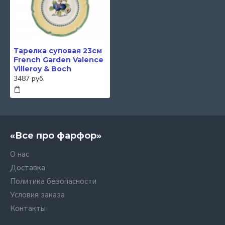
Тарелка суповая 23см
French Garden Valence
Villeroy & Boch
3487 руб.
«Все про фарфор»
О нас
Доставка
Политика безопасности
Условия заказа
Контакты