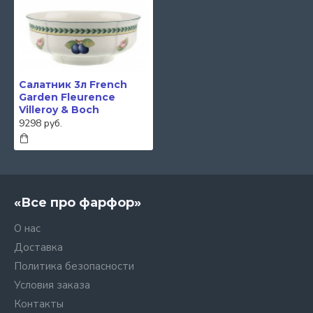
Салатник 3л French
Garden Fleurence
Villeroy & Boch
9298 руб.
«Все про фарфор»
О нас
Доставка
Политика безопасности
Условия заказа
Контакты