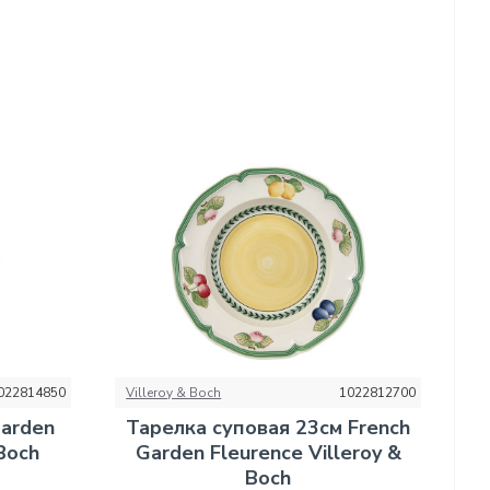
022814850
Villeroy & Boch
1022812700
Garden
Тарелка суповая 23см French
 Boch
Garden Fleurence Villeroy &
Boch