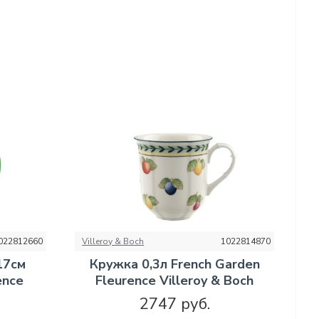
022812660
Villeroy & Boch
1022814870
17см
Кружка 0,3л French Garden
ence
Fleurence Villeroy & Boch
2747 руб.