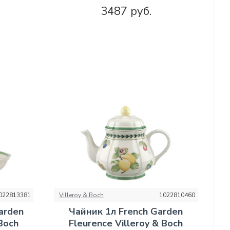
3487 руб.
022813381
Villeroy & Boch
1022810460
arden
Чайник 1л French Garden
 Boch
Fleurence Villeroy & Boch