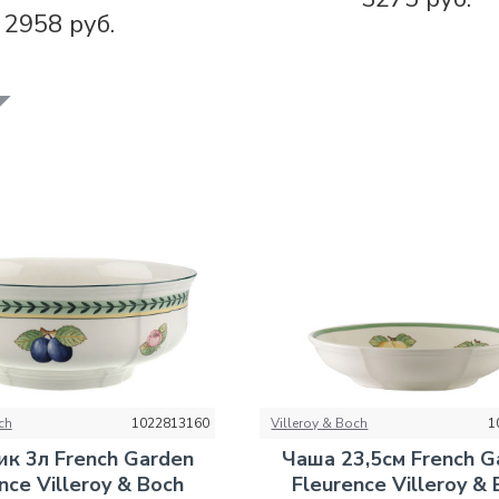
2958 руб.
ТВА
ch
1022813160
Villeroy & Boch
1
ик 3л French Garden
Чаша 23,5см French G
nce Villeroy & Boch
Fleurence Villeroy &