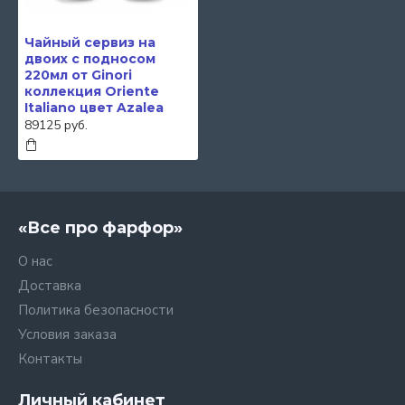
Чайный сервиз на
двоих с подносом
220мл от Ginori
коллекция Oriente
Italiano цвет Azalea
89125 руб.
«Все про фарфор»
О нас
Доставка
Политика безопасности
Условия заказа
Контакты
Личный кабинет