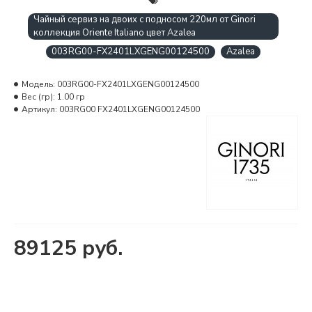
Чайный сервиз на двоих с подносом 220мл от Ginori
коллекция Oriente Italiano цвет Azalea
003RG00-FX2401LXGENG00124500
Azalea
Модель:
003RG00-FX2401LXGENG00124500
Вес (гр):
1.00 гр
Артикул:
003RG00 FX2401LXGENG00124500
89125 руб.