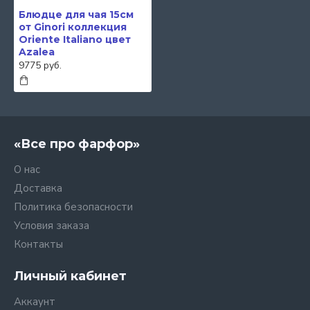
Блюдце для чая 15см
от Ginori коллекция
Oriente Italiano цвет
Azalea
9775 руб.
«Все про фарфор»
О нас
Доставка
Политика безопасности
Условия заказа
Контакты
Личный кабинет
Аккаунт