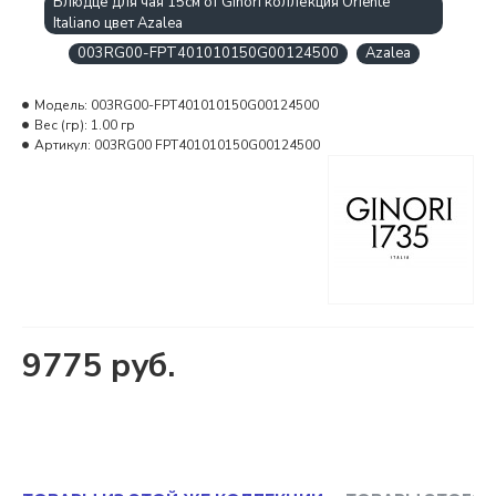
Блюдце для чая 15см от Ginori коллекция Oriente
Italiano цвет Azalea
003RG00-FPT401010150G00124500
Azalea
Модель:
003RG00-FPT401010150G00124500
Вес (гр):
1.00 гр
Артикул:
003RG00 FPT401010150G00124500
9775 руб.