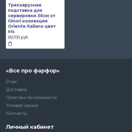
Трехъярусная
подставка для
сервировки 36см от
Ginori коллекция
Oriente Italiano цвет
Iris
66700 руб.
«Все про фарфор»
О нас
Доставка
Политика безопасности
Условия заказа
Контакты
Личный кабинет