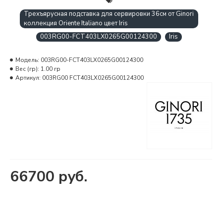
Трехъярусная подставка для сервировки 36см от Ginori
коллекция Oriente Italiano цвет Iris
003RG00-FCT403LX0265G00124300
Iris
Модель:
003RG00-FCT403LX0265G00124300
Вес (гр):
1.00 гр
Артикул:
003RG00 FCT403LX0265G00124300
66700 руб.