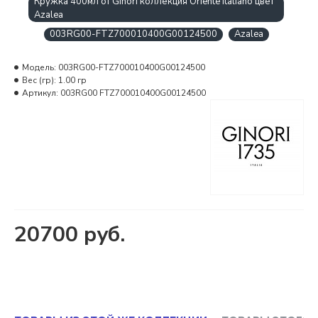
Кружка 400мл от Ginori коллекция Oriente Italiano цвет
Azalea
003RG00-FTZ700010400G00124500
Azalea
Модель:
003RG00-FTZ700010400G00124500
Вес (гр):
1.00 гр
Артикул:
003RG00 FTZ700010400G00124500
20700 руб.