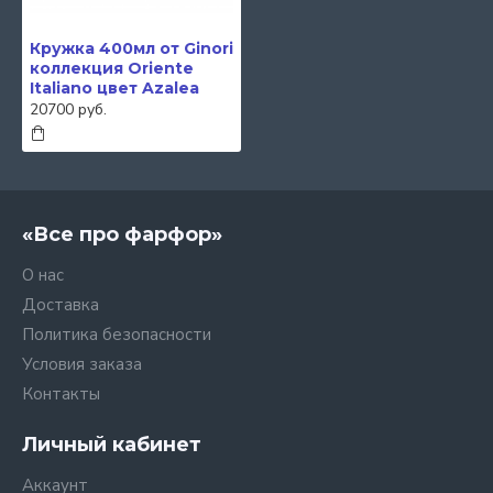
Кружка 400мл от Ginori
коллекция Oriente
Italiano цвет Azalea
20700 руб.
«Все про фарфор»
О нас
Доставка
Политика безопасности
Условия заказа
Контакты
Личный кабинет
Аккаунт