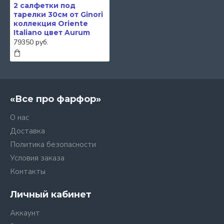
2 салфетки под
тарелки 30см от Ginori
коллекция Oriente
Italiano цвет Aurum
79350 руб.
«Все про фарфор»
О нас
Доставка
Политика безопасности
Условия заказа
Контакты
Личный кабинет
Аккаунт