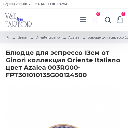
+7(906) 238-68-78
КАНАЛ ТЕЛЕГРАММ
0
0
Ginori
Oriente Italiano
Azalea
Блюдце для эспрессо 13с
Блюдце для эспрессо 13см от
Ginori коллекция Oriente Italiano
цвет Azalea 003RG00-
FPT301010135G00124500