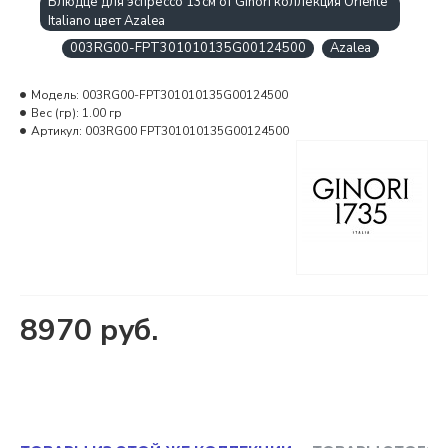
Блюдце для эспрессо 13см от Ginori коллекция Oriente
Italiano цвет Azalea
003RG00-FPT301010135G00124500
Azalea
Модель:
003RG00-FPT301010135G00124500
Вес (гр):
1.00 гр
Артикул:
003RG00 FPT301010135G00124500
8970 руб.