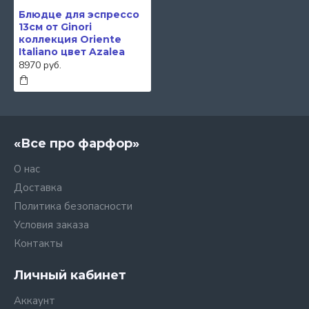
Блюдце для эспрессо
13см от Ginori
коллекция Oriente
Italiano цвет Azalea
8970 руб.
«Все про фарфор»
О нас
Доставка
Политика безопасности
Условия заказа
Контакты
Личный кабинет
Аккаунт