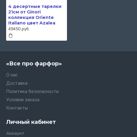
4 десертные тарелки
21см от Ginori
коллекция Oriente
Italiano цвет Azalea
49450 руб.
«Все про фарфор»
О нас
Доставка
Политика безопасности
Условия заказа
Контакты
Личный кабинет
Аккаунт