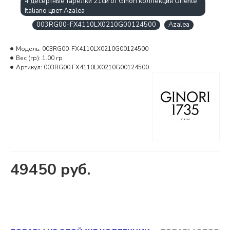
4 десертные тарелки 21см от Ginori коллекция Oriente
Italiano цвет Azalea
003RG00-FX4110LX0210G00124500
Azalea
Модель:
003RG00-FX4110LX0210G00124500
Вес (гр):
1.00 гр
Артикул:
003RG00 FX4110LX0210G00124500
49450 руб.