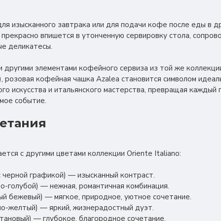
я изысканного завтрака или для подачи кофе после еды в д
 прекрасно впишется в утонченную сервировку стола, сопров
ые деликатесы.
и другими элементами кофейного сервиза из той же коллекци
), розовая кофейная чашка Azalea становится символом идеал
го искусства и итальянского мастерства, превращая каждый 
мое событие.
четания
ется с другими цветами коллекции Oriente Italiano:
 с черной графикой) — изысканный контраст.
жно-голубой) — нежная, романтичная комбинация.
лый бежевый) — мягкое, природное, уютное сочетание.
онно-желтый) — яркий, жизнерадостный дуэт.
штановый) — глубокое, благородное сочетание.