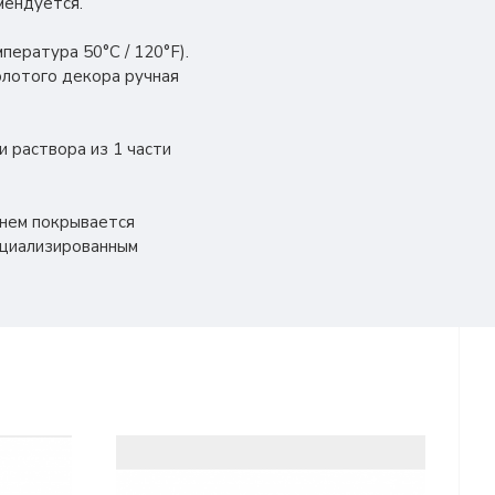
мендуется.
ература 50°C / 120°F).
олотого декора ручная
и раствора из 1 части
енем покрывается
ециализированным