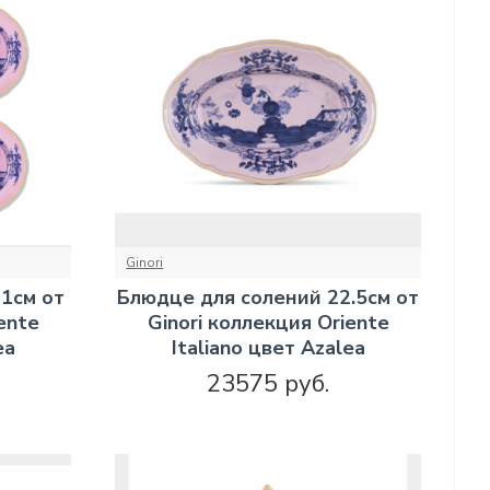
Ginori
1см от
Блюдце для солений 22.5см от
ente
Ginori коллекция Oriente
ea
Italiano цвет Azalea
23575 руб.