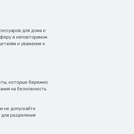
сессуаров для дома и
сферу в неповторимом
деталям и уважение к
меты, которые бережно
ания на безопасность
ии не допускайте
 для разделения