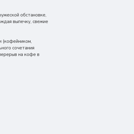
ружеской обстановке,
ождая выпечку, свежие
и (кофейником,
ьного сочетания
перерыв на кофе в