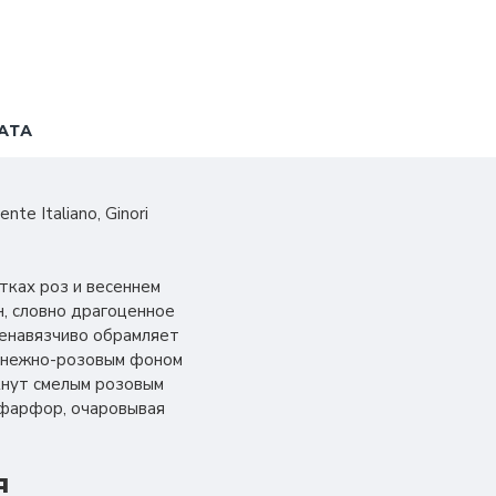
АТА
e Italiano, Ginori
тках роз и весеннем
н, словно драгоценное
ненавязчиво обрамляет
с нежно-розовым фоном
кнут смелым розовым
 фарфор, очаровывая
я