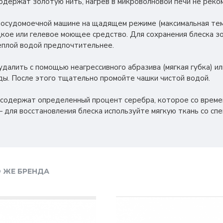
содержат золотую нить, нагрев в микроволновой печи не реко
посудомоечной машине на щадящем режиме (максимальная темп
кое или гелевое моющее средство. Для сохранения блеска з
теплой водой предпочтительнее.
далить с помощью неагрессивного абразива (мягкая губка) ил
оды. После этого тщательно промойте чашки чистой водой.
 содержат определенный процент серебра, которое со врем
 для восстановления блеска используйте мягкую ткань со сп
 ЖЕ БРЕНДА