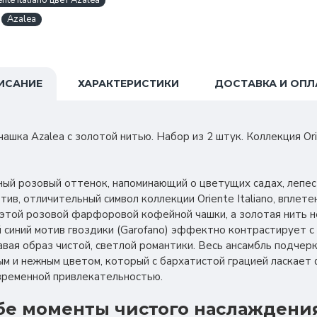
te Italiano цвет Azalea
Azalea
ИСАНИЕ
ХАРАКТЕРИСТИКИ
ДОСТАВКА И ОПЛ
ка Azalea с золотой нитью. Набор из 2 штук. Коллекция Orient
чный розовый оттенок, напоминающий о цветущих садах, лепес
ив, отличительный символ коллекции Oriente Italiano, вплете
 этой розовой фарфоровой кофейной чашки, а золотая нить 
 синий мотив гвоздики (Garofano) эффектно контрастирует 
вая образ чистой, светлой романтики. Весь ансамбль подчер
м и нежным цветом, который с бархатистой грацией ласкает
временной привлекательностью.
бе моменты чистого наслаждени