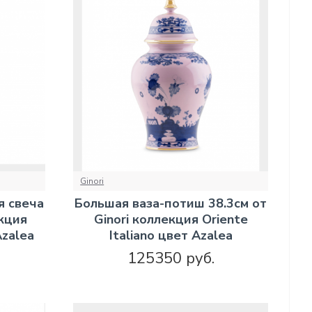
Ginori
я свеча
Большая ваза-потиш 38.3см от
екция
Ginori коллекция Oriente
Azalea
Italiano цвет Azalea
125350 руб.