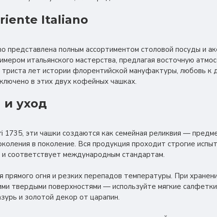
iente Italiano
iano представлена полным ассортиментом столовой посуды и ак
имером итальянского мастерства, предлагая восточную атмо
ти триста лет истории флорентийской мануфактуры, любовь к 
ключено в этих двух кофейных чашках.
 и уход
nori 1735, эти чашки создаются как семейная реликвия — пред
околения в поколение. Вся продукция проходит строгие испыт
 и соответствует международным стандартам.
я прямого огня и резких перепадов температуры. При хранен
ими твердыми поверхностями — используйте мягкие салфетки
азурь и золотой декор от царапин.