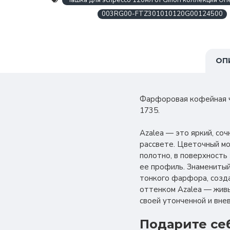
Чашка для эспрессо 120мл от Ginori коллекция Orien
003RG00-FTZ301010120G00124500
ОП
Фарфоровая кофейная чаш
1735.
Azalea — это яркий, со
рассвете. Цветочный мот
полотно, в поверхность
ее профиль. Знаменитый
тонкого фарфора, созда
оттенком Azalea — живы
своей утонченной и вне
Подарите се