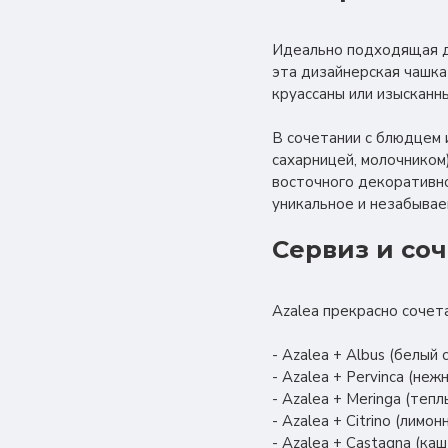
Идеально подходящая дл
эта дизайнерская чашка
круассаны или изысканн
В сочетании с блюдцем 
сахарницей, молочником
восточного декоративно
уникальное и незабывае
Сервиз и со
Azalea прекрасно сочета
- Azalea + Albus (белый
- Azalea + Pervinca (не
- Azalea + Meringa (теп
- Azalea + Citrino (лим
- Azalea + Castagna (ка