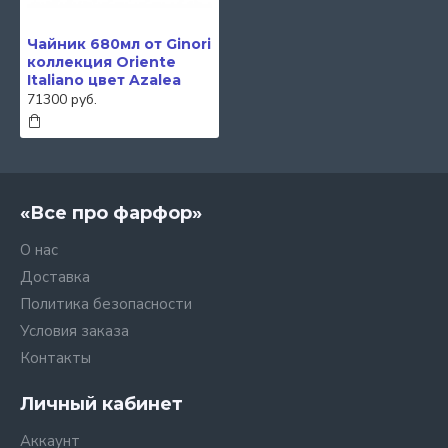
Чайник 680мл от Ginori
коллекция Oriente
Italiano цвет Azalea
71300 руб.
«Все про фарфор»
О нас
Доставка
Политика безопасности
Условия заказа
Контакты
Личный кабинет
Аккаунт