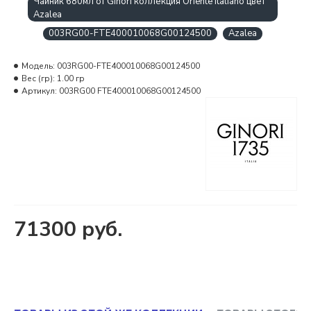
Чайник 680мл от Ginori коллекция Oriente Italiano цвет
Azalea
003RG00-FTE400010068G00124500
Azalea
Модель:
003RG00-FTE400010068G00124500
Вес (гр):
1.00 гр
Артикул:
003RG00 FTE400010068G00124500
71300 руб.