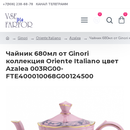
+7(906) 238-68-78
КАНАЛ ТЕЛЕГРАММ
0
0
Ginori
Oriente Italiano
Azalea
Чайник 680мл от Ginori 
Чайник 680мл от Ginori
коллекция Oriente Italiano цвет
Azalea 003RG00-
FTE400010068G00124500