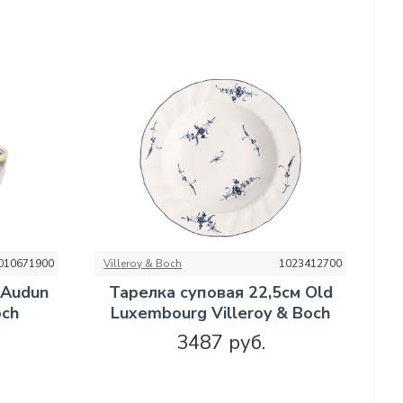
010671900
Villeroy & Boch
1023412700
 Audun
Тарелка суповая 22,5см Old
och
Luxembourg Villeroy & Boch
3487 руб.