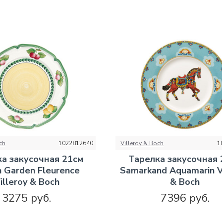
ch
1022812640
Villeroy & Boch
1
а закусочная 21см
Тарелка закусочная 
h Garden Fleurence
Samarkand Aquamarin V
illeroy & Boch
& Boch
3275 руб.
7396 руб.