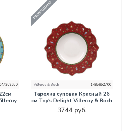
РАСПРОДАНО
047302650
Villeroy & Boch
1485852700
22см
Тарелка суповая Красный 26
illeroy
см Toy‘s Delight Villeroy & Boch
3744 руб.