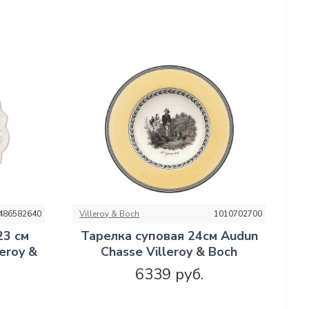
486582640
Villeroy & Boch
1010702700
23 см
Тарелка суповая 24см Audun
leroy &
Chasse Villeroy & Boch
6339 руб.