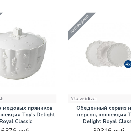
РАСПРОДАНО
ch
Villeroy & Boch
я медовых пряников
Обеденный сервиз н
ллекция Toy's Delight
персон, коллекция T
Royal Classic
Delight Royal Class
6376 руб.
39316 руб.