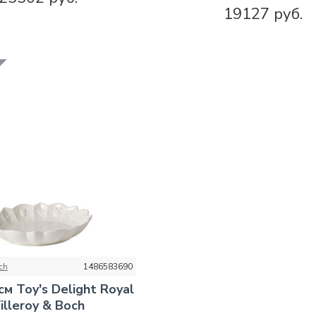
19127 руб.
ch
1486583690
м Toy's Delight Royal
illeroy & Boch