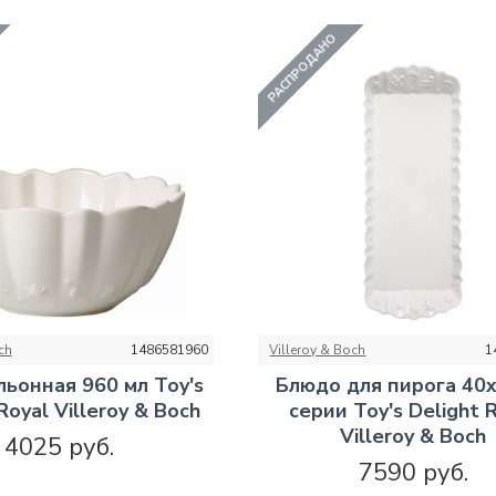
РАСПРОДАНО
ch
1486581960
Villeroy & Boch
1
льонная 960 мл Toy's
Блюдо для пирога 40x
Royal Villeroy & Boch
серии Toy's Delight 
Villeroy & Boch
4025 руб.
7590 руб.