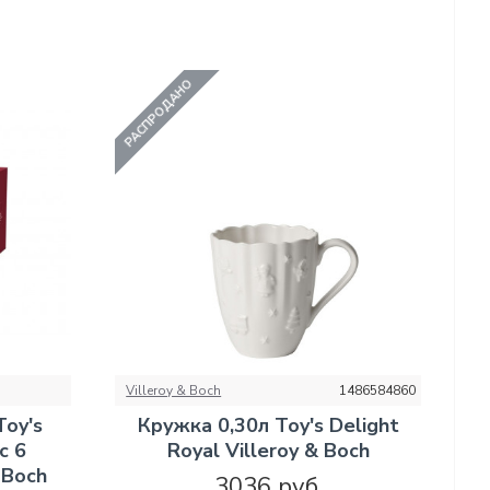
РАСПРОДАНО
Villeroy & Boch
1486584860
Toy's
Кружка 0,30л Toy's Delight
c 6
Royal Villeroy & Boch
 Boch
3036 руб.