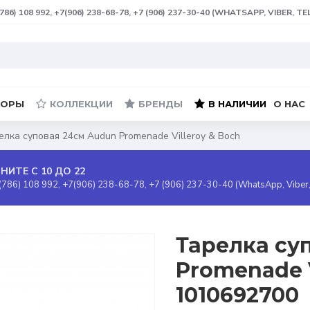
(786) 108 992, +7(906) 238-68-78, +7 (906) 237-30-40 (WHATSAPP, VIBER, T
БОРЫ
КОЛЛЕКЦИИ
БРЕНДЫ
В НАЛИЧИИ
О НАС
елка суповая 24см Audun Promenade Villeroy & Boch
НИТЕ С 10 ДО 22
(786) 108 992, +7(906) 238-68-78, +7 (906) 237-30-40 (WhatsApp, Viber
Тарелка су
Promenade V
1010692700