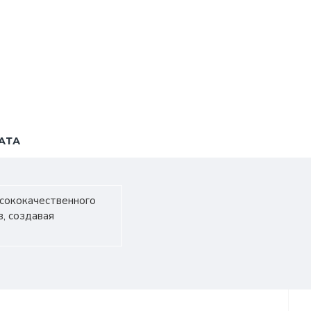
АТА
ысококачественного
, создавая