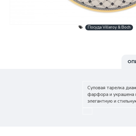
Посуда Villeroy & Boch
ОП
Суповая тарелка диам
фарфора и украшена к
элегантную и стильну