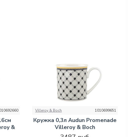
010692660
Villeroy & Boch
1010699651
16см
Кружка 0,3л Audun Promenade
eroy &
Villeroy & Boch