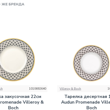
 ЖЕ БРЕНДА
ch
1010692640
Villeroy & Boch
1
а закусочная 22см
Тарелка десертная 
romenade Villeroy &
Audun Promenade Vill
Boch
Boch