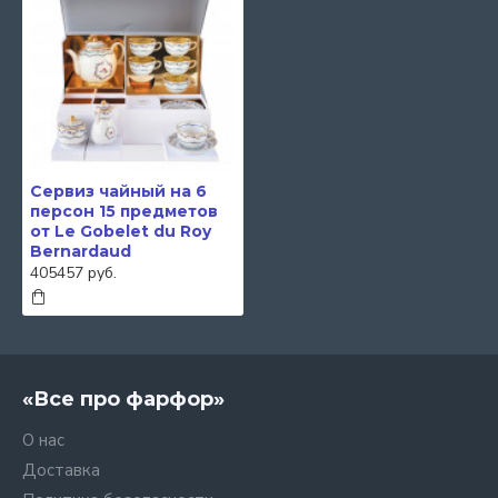
Сервиз чайный на 6
персон 15 предметов
от Le Gobelet du Roy
Bernardaud
405457 руб.
«Все про фарфор»
О нас
Доставка