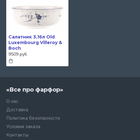
Салатник 3,16л Old
Luxembourg Villeroy &
Boch
9509 руб.
«Все про фарфор»
О нас
Доставка
Политика безопасности
Условия заказа
Контакты