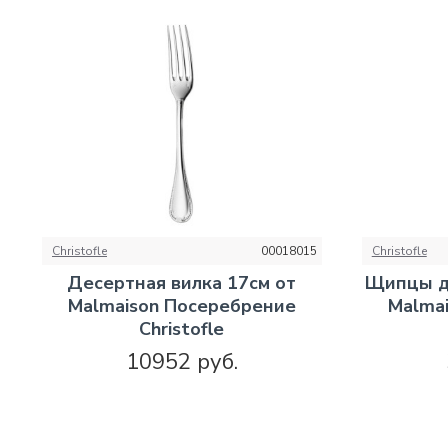
Christofle
00018015
Christofle
Десертная вилка 17см от
Щипцы дл
Malmaison Посеребрение
Malma
Christofle
10952 руб.