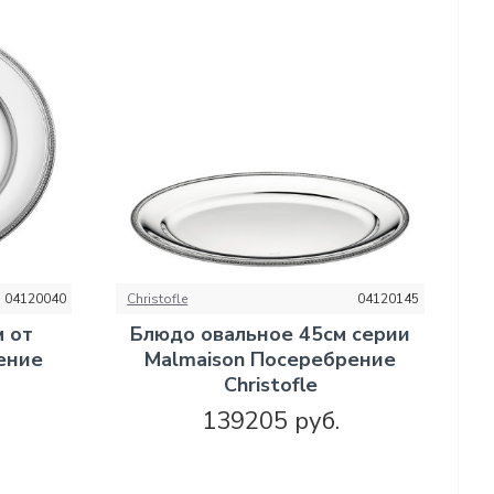
04120040
Christofle
04120145
 от
Блюдо овальное 45см серии
ение
Malmaison Посеребрение
Christofle
139205 руб.