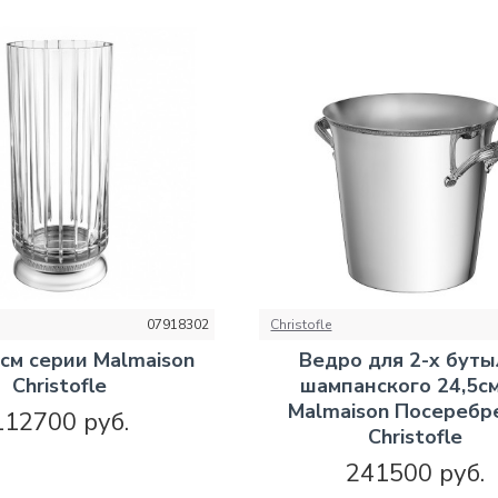
07918302
Christofle
8см серии Malmaison
Ведро для 2-х буты
Christofle
шампанского 24,5см
Malmaison Посеребр
112700 руб.
Christofle
241500 руб.