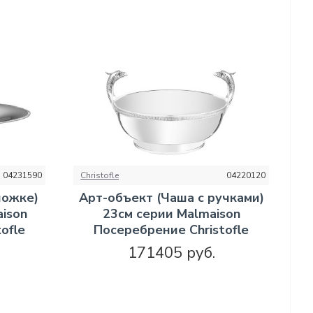
04231590
Christofle
04220120
ножке)
Арт-объект (Чаша с ручками)
aison
23см серии Malmaison
ofle
Посеребрение Christofle
171405 руб.