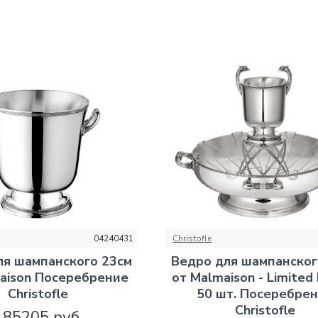
04240431
Christofle
ля шампанского 23см
Ведро для шампанског
aison Посеребрение
от Malmaison - Limited 
Christofle
50 шт. Посеребре
Christofle
185205 руб.