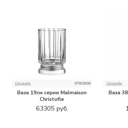
Christofle
07918300
Christofle
Ваза 19см серии Malmaison
Ваза 3
Christofle
63305 руб.