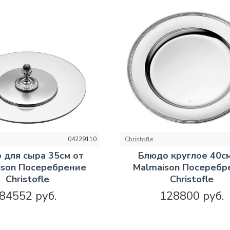
04229110
Christofle
 для сыра 35см от
Блюдо круглое 40см
ison Посеребрение
Malmaison Посеребр
Christofle
Christofle
84552 руб.
128800 руб.