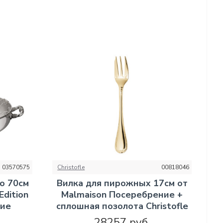
03570575
Christofle
00818046
о 70см
Вилка для пирожных 17см от
Edition
Malmaison Посеребрение +
ние
сплошная позолота Christofle
28257 руб.