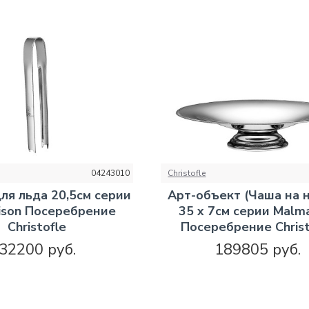
04243010
Christofle
я льда 20,5см серии
Арт-объект (Чаша на 
ison Посеребрение
35 x 7см серии Malm
Christofle
Посеребрение Christ
32200 руб.
189805 руб.