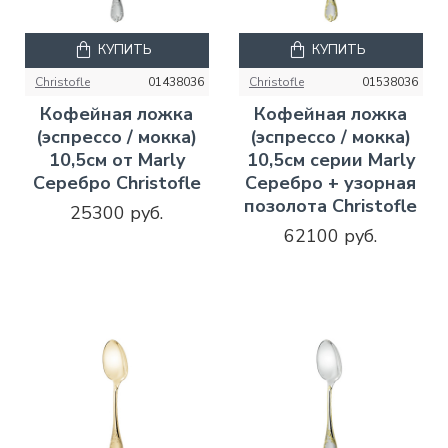
КУПИТЬ
КУПИТЬ
Christofle
01438036
Christofle
01538036
Кофейная ложка
Кофейная ложка
(эспрессо / мокка)
(эспрессо / мокка)
10,5см от Marly
10,5см серии Marly
Серебро Christofle
Серебро + узорная
позолота Christofle
25300 руб.
62100 руб.