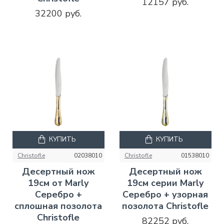
12157 руб.
32200 руб.
КУПИТЬ
КУПИТЬ
Christofle
02038010
Christofle
01538010
Десертный нож
Десертный нож
19см от Marly
19см серии Marly
Серебро +
Серебро + узорная
сплошная позолота
позолота Christofle
Christofle
82252 руб.