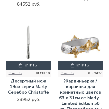
84552 руб.
КУПИТЬ
КУПИТЬ
Christofle
01438010
Christofle
03576127
Десертный нож
Жардиньерка /
19см серии Marly
корзинка для
Серебро Christofle
комнатных цветов
63 x 31см от Marly -
33952 руб.
Limited Edition 50
шт. Посеребрение +