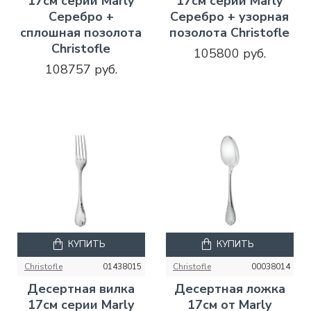
17см серии Marly
17см серии Marly
Серебро +
Серебро + узорная
сплошная позолота
позолота Christofle
Christofle
105800 руб.
108757 руб.
КУПИТЬ
КУПИТЬ
Christofle
01438015
Christofle
00038014
Десертная вилка
Десертная ложка
17см серии Marly
17см от Marly