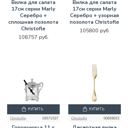
Вилка для салата
Вилка для салата
17см серии Marly
17см серии Marly
Серебро +
Серебро + узорная
сплошная позолота
позолота Christofle
Christofle
105800 руб.
108757 руб.
КУПИТЬ
КУПИТЬ
Christofle
03571027
Christofle
00838015
Горчичница 11 x
Десертная вилка