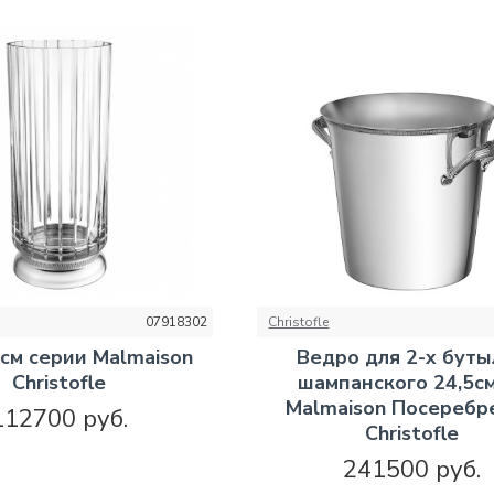
07918302
Christofle
8см серии Malmaison
Ведро для 2-х буты
Christofle
шампанского 24,5см
Malmaison Посеребр
112700 руб.
Christofle
241500 руб.