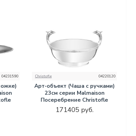
04231590
Christofle
04220120
ножке)
Арт-объект (Чаша с ручками)
aison
23см серии Malmaison
ofle
Посеребрение Christofle
171405 руб.