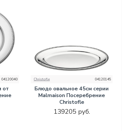
04120040
Christofle
04120145
 от
Блюдо овальное 45см серии
ение
Malmaison Посеребрение
Christofle
139205 руб.