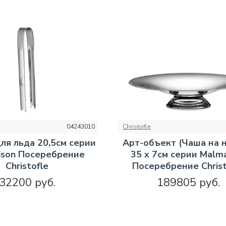
04243010
Christofle
я льда 20,5см серии
Арт-объект (Чаша на 
ison Посеребрение
35 x 7см серии Malm
Christofle
Посеребрение Christ
32200 руб.
189805 руб.