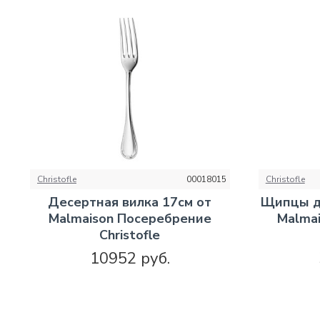
Christofle
00018015
Christofle
Десертная вилка 17см от
Щипцы дл
Malmaison Посеребрение
Malma
Christofle
10952 руб.