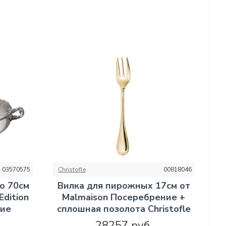
03570575
Christofle
00818046
о 70см
Вилка для пирожных 17см от
Edition
Malmaison Посеребрение +
ние
сплошная позолота Christofle
28257 руб.