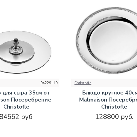
04229110
Christofle
 для сыра 35см от
Блюдо круглое 40см
ison Посеребрение
Malmaison Посеребр
Christofle
Christofle
84552 руб.
128800 руб.