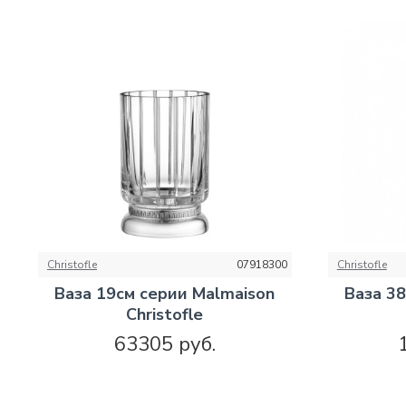
Christofle
07918300
Christofle
Ваза 19см серии Malmaison
Ваза 3
Christofle
63305 руб.