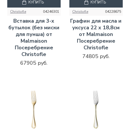
КУПИТЬ
КУПИТЬ
Christofle
04246301
Christofle
04228675
Вставка для 3-х
Графин для масла и
бутылок (без миски
уксуса 22 x 18,8см
для пунша) от
от Malmaison
Malmaison
Посеребрение
Посеребрение
Christofle
Christofle
74805 руб.
67905 руб.