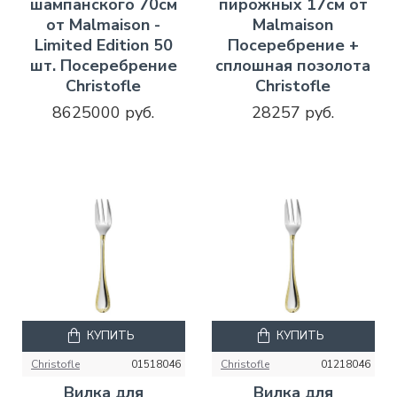
шампанского 70см
пирожных 17см от
от Malmaison -
Malmaison
Limited Edition 50
Посеребрение +
шт. Посеребрение
сплошная позолота
Christofle
Christofle
8625000 руб.
28257 руб.
КУПИТЬ
КУПИТЬ
Christofle
01518046
Christofle
01218046
Вилка для
Вилка для