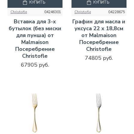
КУПИТЬ
КУПИТЬ
Christofle
04246301
Christofle
04228675
Вставка для 3-х
Графин для масла и
бутылок (без миски
уксуса 22 x 18,8см
для пунша) от
от Malmaison
Malmaison
Посеребрение
Посеребрение
Christofle
Christofle
74805 руб.
67905 руб.