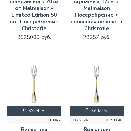
шампанского 70см
пирожных 17см от
от Malmaison -
Malmaison
Limited Edition 50
Посеребрение +
шт. Посеребрение
сплошная позолота
Christofle
Christofle
8625000 руб.
28257 руб.
КУПИТЬ
КУПИТЬ
Christofle
01518046
Christofle
01218046
Вилка для
Вилка для