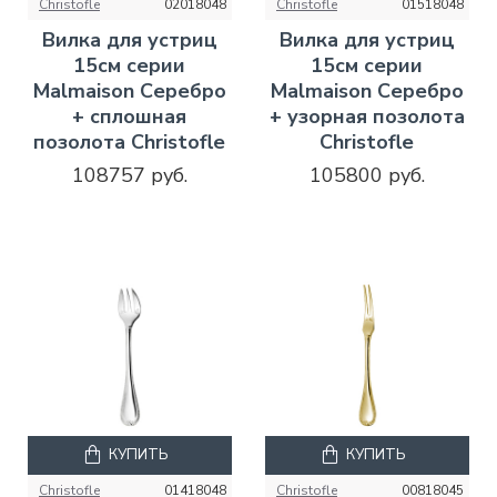
Christofle
02018048
Christofle
01518048
Вилка для устриц
Вилка для устриц
15см серии
15см серии
Malmaison Серебро
Malmaison Серебро
+ сплошная
+ узорная позолота
позолота Christofle
Christofle
108757 руб.
105800 руб.
КУПИТЬ
КУПИТЬ
Christofle
01418048
Christofle
00818045