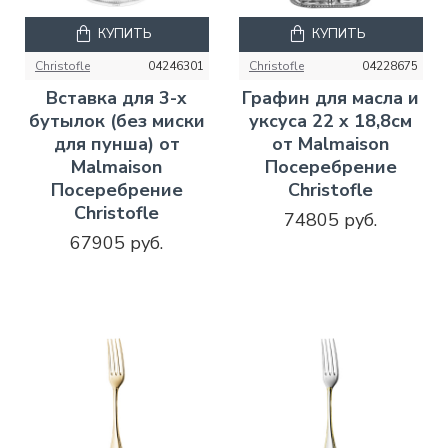
КУПИТЬ
КУПИТЬ
Christofle
04246301
Christofle
04228675
Вставка для 3-х
Графин для масла и
бутылок (без миски
уксуса 22 x 18,8см
для пунша) от
от Malmaison
Malmaison
Посеребрение
Посеребрение
Christofle
Christofle
74805 руб.
67905 руб.