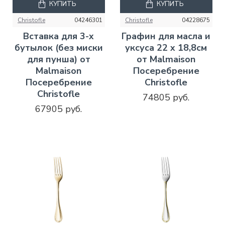
КУПИТЬ
КУПИТЬ
Christofle
04246301
Christofle
04228675
Вставка для 3-х
Графин для масла и
бутылок (без миски
уксуса 22 x 18,8см
для пунша) от
от Malmaison
Malmaison
Посеребрение
Посеребрение
Christofle
Christofle
74805 руб.
67905 руб.