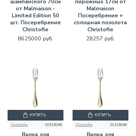
шампанского 70см
пирожных 17см от
от Malmaison -
Malmaison
Limited Edition 50
Посеребрение +
шт. Посеребрение
сплошная позолота
Christofle
Christofle
8625000 руб.
28257 руб.
КУПИТЬ
КУПИТЬ
Christofle
01518046
Christofle
01218046
Вилка для
Вилка для