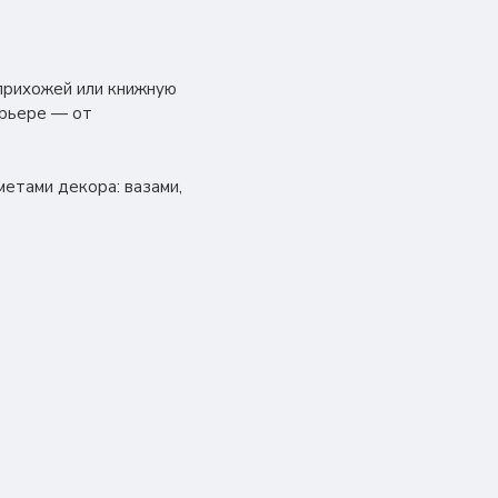
 прихожей или книжную
ерьере — от
метами декора: вазами,