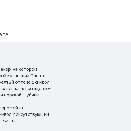
АТА
екор, на котором
ой коллекции Oriente
-желтый оттенок, символ
ыполненная в насыщенном
и морской глубины.
форме яйца
символ, присутствующий
ю жизнь.