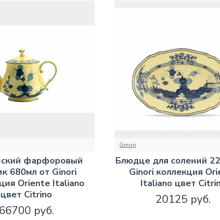
Ginori
йский фарфоровый
Блюдце для солений 22
к 680мл от Ginori
Ginori коллекция Ori
ия Oriente Italiano
Italiano цвет Citri
цвет Citrino
20125 руб.
66700 руб.