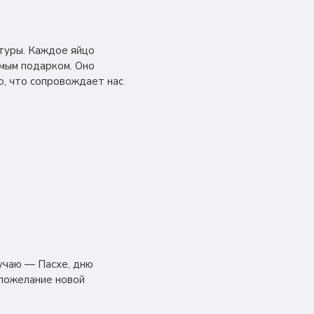
ктуры. Каждое яйцо
имым подарком. Оно
о, что сопровождает нас
учаю — Пасхе, дню
 пожелание новой