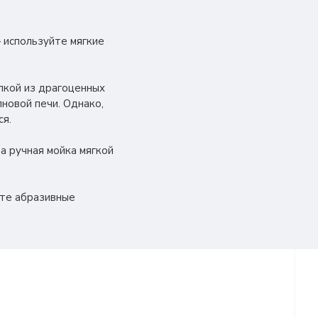
 используйте мягкие
лкой из драгоценных
лновой печи. Однако,
ся.
а ручная мойка мягкой
йте абразивные