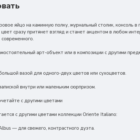
овать
овое яйцо на каминную полку, журнальный столик, консоль в
й цвет сразу притянет взгляд и станет акцентом в любом инт
о современного.
самостоятельный арт-объект или в композиции с другими пред
большой вазой для одного-двух цветов или сухоцветов.
запиской внутри или маленьким сюрпризом.
сочетайте с другими цветами
тается с другими цветами коллекции Oriente Italiano:
Albus — для свежего, контрастного дуэта.