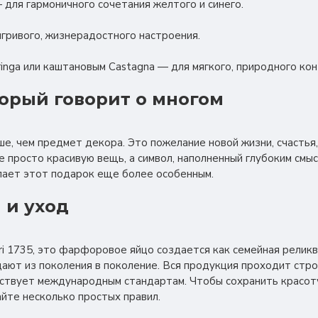
— для гармоничного сочетания желтого и синего.
игривого, жизнерадостного настроения.
inga или каштановым Castagna — для мягкого, природного кон
торый говорит о многом
ьше, чем предмет декора. Это пожелание новой жизни, счастья
е просто красивую вещь, а символ, наполненный глубоким смы
елает этот подарок еще более особенным.
 и уход
nori 1735, это фарфоровое яйцо создается как семейная рели
ают из поколения в поколение. Вся продукция проходит стро
тствует международным стандартам. Чтобы сохранить красот
айте несколько простых правил.