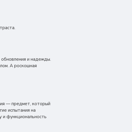
траста.
, обновления и надежды.
слом. А роскошная
квия — предмет, который
гие испытания на
у и функциональность