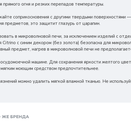
я прямого огня и резких перепадов температуры.
скайте соприкосновения с другими твердыми поверхностями —
я предметов, это защитит глазурь от царапин.
овать в микроволновой печи, за исключением изделий с отде
 Citrino с синим декором (без золота) безопасна для микрово
вный предмет, нагрев в микроволновой печи не предполагает
посудомоечной машине. Для сохранения яркости желтого цвет
и мягким моющим средством предпочтительнее.
грязнений можно удалить мягкой влажной тканью. Не использу
 ЖЕ БРЕНДА