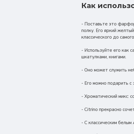
Как использ
- Поставьте это фарфор
полку. Его яркий желты
классического до самог
- Используйте его как 
шкатулками, книгами.
- Оно может служить не
- Его можно подарить с 
- Хроматический микс: 
- Citrino прекрасно соче
- С классическим белым 