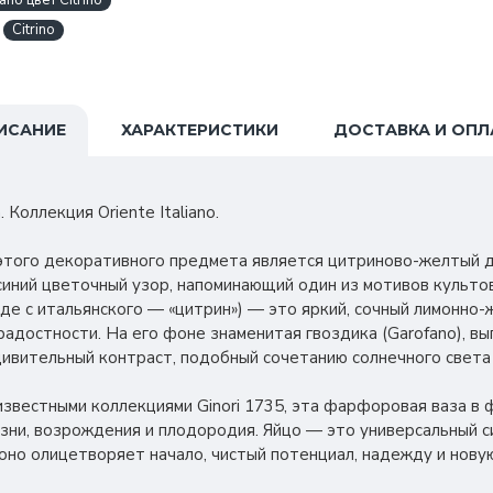
ano цвет Citrino
Citrino
ИСАНИЕ
ХАРАКТЕРИСТИКИ
ДОСТАВКА И ОПЛ
 Коллекция Oriente Italiano.
этого декоративного предмета является цитриново-желтый д
ний цветочный узор, напоминающий один из мотивов культов
реводе с итальянского — «цитрин») — это яркий, сочный лимонно
ерадостности. На его фоне знаменитая гвоздика (Garofano), в
дивительный контраст, подобный сочетанию солнечного света 
звестными коллекциями Ginori 1735, эта фарфоровая ваза в 
зни, возрождения и плодородия. Яйцо — это универсальный 
 оно олицетворяет начало, чистый потенциал, надежду и нову