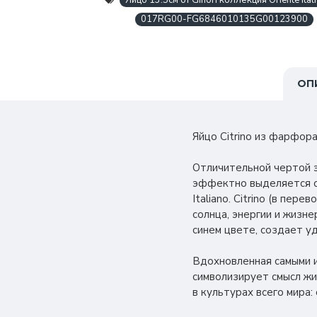
Яйцо 13.5см от Ginori коллекция Oriente Itali
017RG00-FG6846010135G00123900
ОП
Яйцо Citrino из фарфора.
Отличительной чертой 
эффектно выделяется си
Italiano. Citrino (в пе
солнца, энергии и жизн
синем цвете, создает у
Вдохновленная самыми и
символизирует смысл жи
в культурах всего мира: