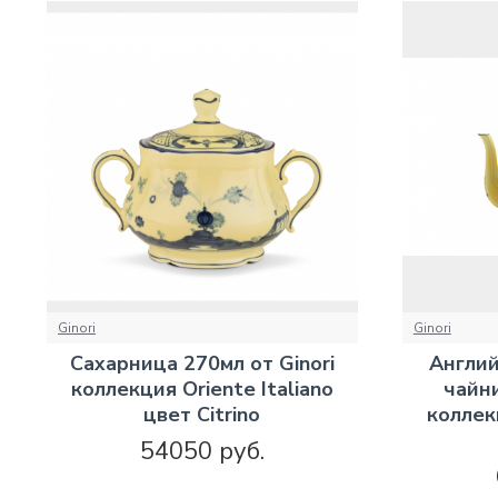
Ginori
Ginori
Сахарница 270мл от Ginori
Англи
коллекция Oriente Italiano
чайни
цвет Citrino
коллекц
54050 руб.