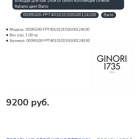
Блюдце для чая 15см от Ginori коллекция Oriente
Italiano цвет Bario
003RG00-FPT401010150G00124100
Bario
Модель:
003RG00-FPT401010150G00124100
Вес (гр):
1.00 гр
Артикул:
003RG00 FPT401010150G00124100
9200 руб.