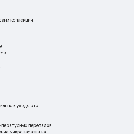
рами коллекции,
е.
ов.
.
вильном уходе эта
мпературных перепадов.
ание микроцарапин на