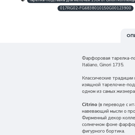
тарелка-подставка для мелочей 19см от Ginori коллекция O
017RG02-FG6838010150G00123900
ОП
Фарфоровая тарелка-подс
Italiano, Ginori 1735.
Классические традиции
изящной тарелочке-подс
одном из самых жизнерад
Citrino
(в переводе с ит
навевающий мысли о пр
Фирменный декор коллек
солнечном фоне фарфор
фигурного бортика.