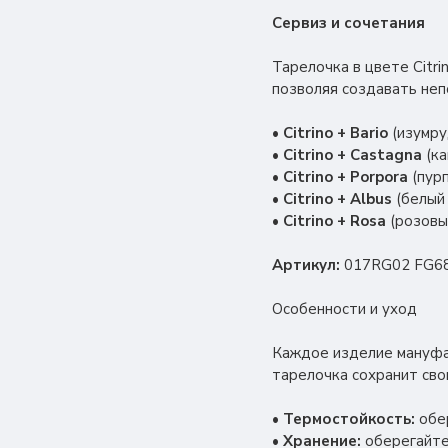
Сервиз и сочетания
Тарелочка в цвете Citr
позволяя создавать не
•
Citrino + Bario
(изумру
•
Citrino + Castagna
(ка
•
Citrino + Porpora
(пурп
•
Citrino + Albus
(белый 
•
Citrino + Rosa
(розовы
Артикул:
017RG02 FG6
Особенности и уход
Каждое изделие мануфак
тарелочка сохранит сво
•
Термостойкость:
обер
•
Хранение:
оберегайте