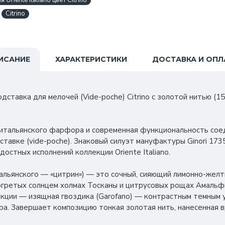
riente Italiano цвет Citrino
Citrino
ИСАНИЕ
ХАРАКТЕРИСТИКИ
ДОСТАВКА И ОПЛ
тавка для мелочей (Vide-poche) Citrino с золотой нитью (15 
 итальянского фарфора и современная функциональность сое
тавке (vide-poche). Знаковый силуэт мануфактуры Ginori 173
остных исполнений коллекции Oriente Italiano.
альянского — «цитрин») — это сочный, сияющий лимонно-желт
огретых солнцем холмах Тосканы и цитрусовых рощах Амальф
ции — изящная гвоздика (Garofano) — контрастным темным у
а. Завершает композицию тонкая золотая нить, нанесенная 