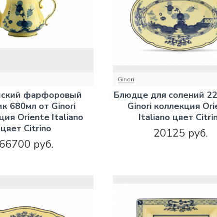
Ginori
йский фарфоровый
Блюдце для солений 22
к 680мл от Ginori
Ginori коллекция Ori
ия Oriente Italiano
Italiano цвет Citri
цвет Citrino
20125 руб.
66700 руб.