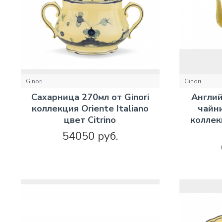
Ginori
Ginori
Сахарница 270мл от Ginori
Англи
коллекция Oriente Italiano
чайни
цвет Citrino
коллекц
54050 руб.