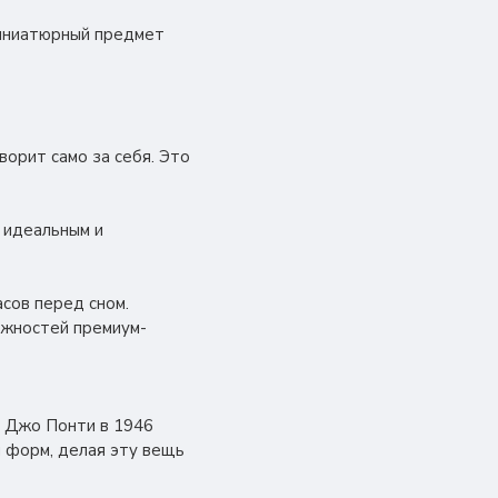
миниатюрный предмет
ворит само за себя. Это
 идеальным и
сов перед сном.
ежностей премиум-
м Джо Понти в 1946
м форм, делая эту вещь