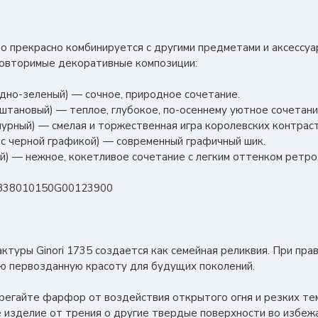
ino прекрасно комбинируется с другими предметами и аксессуа
повторимые декоративные композиции:
дно-зеленый) — сочное, природное сочетание.
штановый) — теплое, глубокое, по-осеннему уютное сочетани
урный) — смелая и торжественная игра королевских контраст
с черной графикой) — современный графичный шик.
й) — нежное, кокетливое сочетание с легким оттенком ретро
838010150G00123900
туры Ginori 1735 создается как семейная реликвия. При пра
ю первозданную красоту для будущих поколений.
егайте фарфор от воздействия открытого огня и резких те
 изделие от трения о другие твердые поверхности во избеж