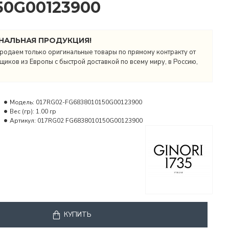
50G00123900
НАЛЬНАЯ ПРОДУКЦИЯ!
родаем только оригинальные товары по прямому контракту от
иков из Европы с быстрой доставкой по всему миру, в Россию,
Модель:
017RG02-FG6838010150G00123900
Вес (гр):
1.00 гр
Артикул:
017RG02 FG6838010150G00123900
КУПИТЬ