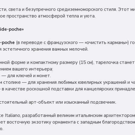
ости, света и безупречного средиземноморского стиля. Этот 
ое пространство атмосферой тепла и уюта.
ide-poche»
-poche
(в переводе с французского — «очистить карманы») го
я эстетичного хранения важных мелочей.
нной форме и компактному размеру (15 см), тарелочка станет
нием вашего интерьера:
и — для ключей и монет.
ом столике — для хранения любимых ювелирных украшений и ча
 в качестве роскошной подставки для канцелярских принадл
остоятельный арт-объект или изысканный подсвечник.
te Italiano, разработанный великим итальянским архитекторо
яет восточную экзотику орнамента с западным благородство
ю.