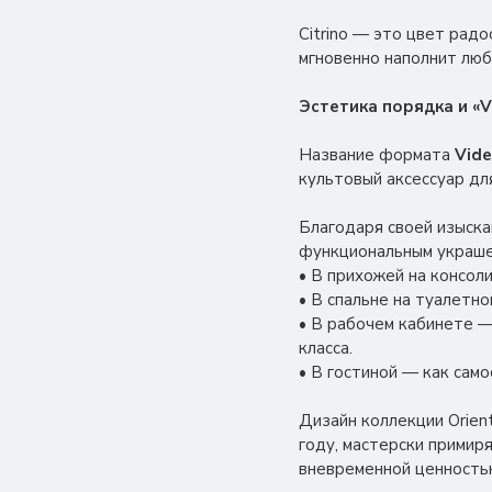
Citrino — это цвет рад
мгновенно наполнит люб
Эстетика порядка и «V
Название формата
Vide
культовый аксессуар дл
Благодаря своей изыска
функциональным украше
• В прихожей на консол
• В спальне на туалетн
• В рабочем кабинете —
класса.
• В гостиной — как сам
Дизайн коллекции Orien
году, мастерски примир
вневременной ценность