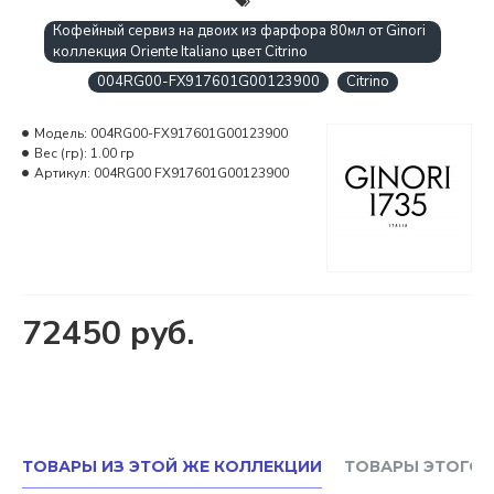
Кофейный сервиз на двоих из фарфора 80мл от Ginori
коллекция Oriente Italiano цвет Citrino
004RG00-FX917601G00123900
Citrino
Модель:
004RG00-FX917601G00123900
Вес (гр):
1.00 гр
Артикул:
004RG00 FX917601G00123900
72450 руб.
ТОВАРЫ ИЗ ЭТОЙ ЖЕ КОЛЛЕКЦИИ
ТОВАРЫ ЭТОГО 