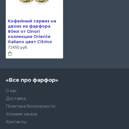
Кофейный сервиз на
двоих из фарфора
80мл от Ginori
коллекция Oriente
Italiano цвет Citrino
72450 руб.
«Все про фарфор»
О нас
Доставка
Политика безопасности
Условия заказа
Контакты