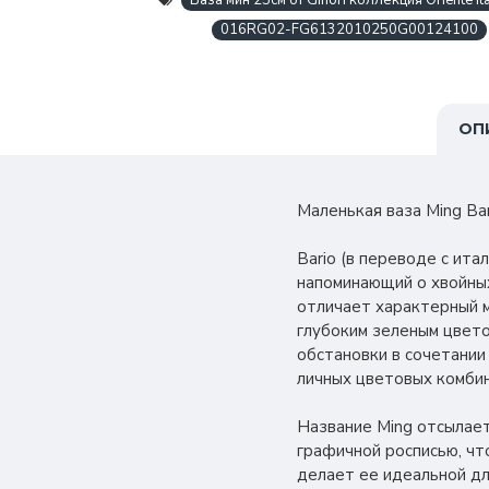
Ваза мин 25см от Ginori коллекция Oriente Ita
016RG02-FG6132010250G00124100
ОП
Маленькая ваза Ming Bar
Bario (в переводе с ит
напоминающий о хвойных
отличает характерный м
глубоким зеленым цвето
обстановки в сочетании 
личных цветовых комбин
Название Ming отсылает
графичной росписью, чт
делает ее идеальной дл