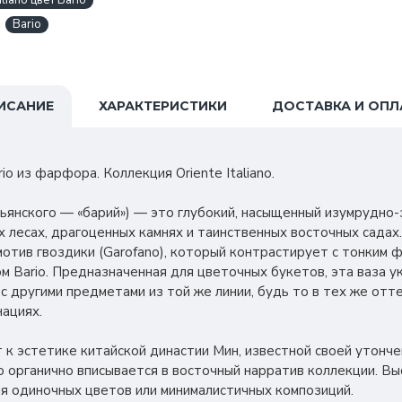
liano цвет Bario
Bario
ИСАНИЕ
ХАРАКТЕРИСТИКИ
ДОСТАВКА И ОПЛ
io из фарфора. Коллекция Oriente Italiano.
альянского — «барий») — это глубокий, насыщенный изумрудно
 лесах, драгоценных камнях и таинственных восточных садах
отив гвоздики (Garofano), который контрастирует с тонким
м Bario. Предназначенная для цветочных букетов, эта ваза 
с другими предметами из той же линии, будь то в тех же отте
ациях.
 к эстетике китайской династии Мин, известной своей утонче
о органично вписывается в восточный нарратив коллекции. Вы
я одиночных цветов или минималистичных композиций.