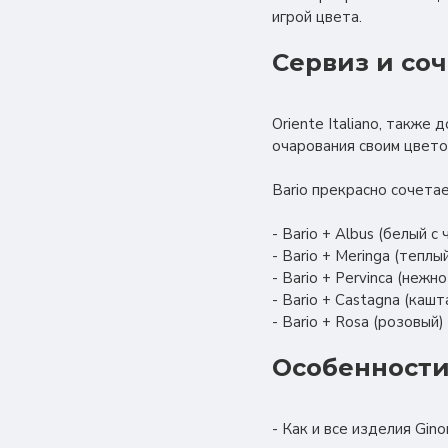
игрой цвета.
Сервиз и со
Oriente Italiano, такж
очарования своим цвето
Bario прекрасно сочетае
- Bario + Albus (белый 
- Bario + Meringa (тепл
- Bario + Pervinca (неж
- Bario + Castagna (каш
- Bario + Rosa (розовый
Особенности
- Как и все изделия Gin