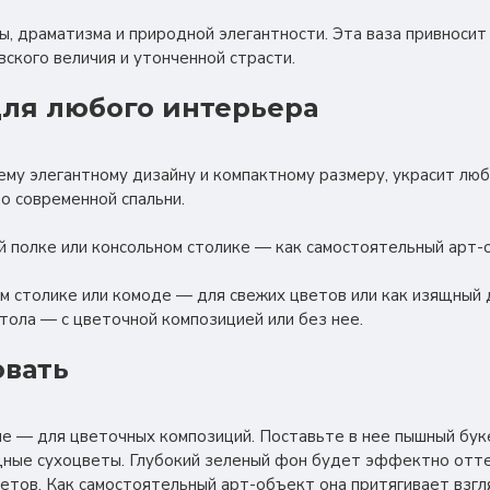
ны, драматизма и природной элегантности. Эта ваза привноси
вского величия и утонченной страсти.
ля любого интерьера
оему элегантному дизайну и компактному размеру, украсит лю
до современной спальни.
ой полке или консольном столике — как самостоятельный арт-
ном столике или комоде — для свежих цветов или как изящный 
стола — с цветочной композицией или без нее.
овать
е — для цветочных композиций. Поставьте в нее пышный буке
щные сухоцветы. Глубокий зеленый фон будет эффектно отт
ветов. Как самостоятельный арт-объект она притягивает взг