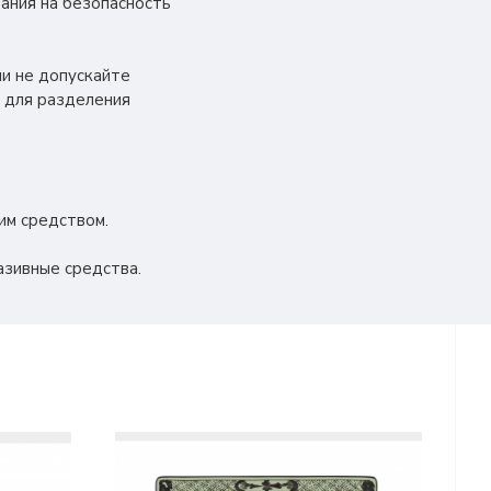
ания на безопасность
ии не допускайте
 для разделения
им средством.
азивные средства.