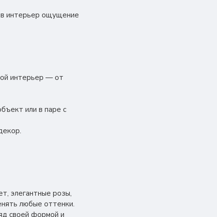
т в интерьер ощущение
бой интерьер — от
объект или в паре с
декор.
т, элегантные розы,
енять любые оттенки.
ляд своей формой и