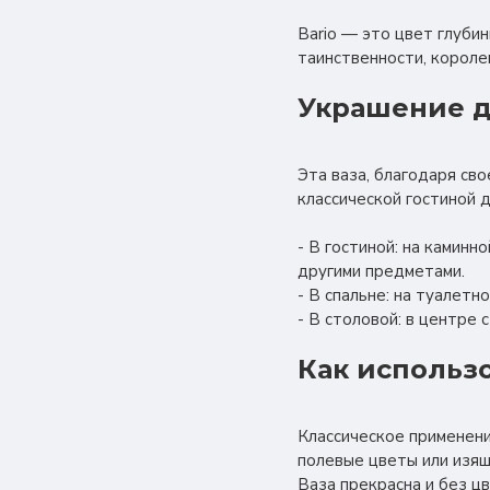
Bario — это цвет глуби
таинственности, короле
Украшение д
Эта ваза, благодаря св
классической гостиной 
- В гостиной: на каминн
другими предметами.
- В спальне: на туалет
- В столовой: в центре 
Как использ
Классическое применени
полевые цветы или изя
Ваза прекрасна и без ц