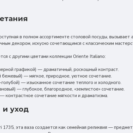
четания
е доступная в полном ассортименте столовой посуды, вызывает
чным декором, искусно сочетающимся с классическим мастерст
тся с другими цветами коллекции Oriente Italiano:
с черной графикой) — драматичный, роскошный контраст.
ый бежевый) — мягкое, природное, уютное сочетание.
но-голубой) — изысканное сочетание теплого и холодного.
тановый) — глубокое, благородное, «землистое» сочетание.
) — контрастное сочетание мягкости и драматизма.
 и уход
ori 1735, эта ваза создается как семейная реликвия — предме