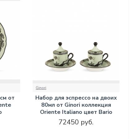
Ginori
см от
Набор для эспрессо на двоих
ente
80мл от Ginori коллекция
o
Oriente Italiano цвет Bario
72450 руб.