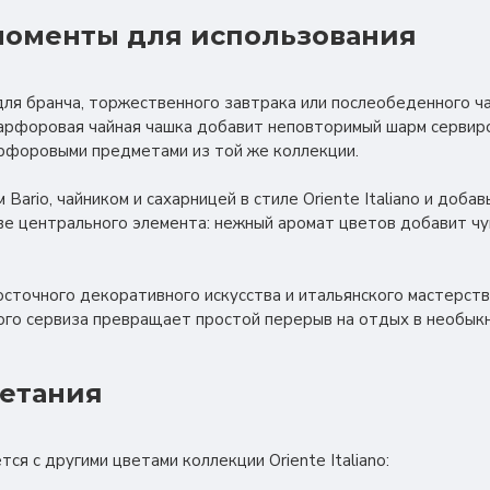
оменты для использования
я бранча, торжественного завтрака или послеобеденного чае
арфоровая чайная чашка добавит неповторимый шарм сервиро
рфоровыми предметами из той же коллекции.
Bario, чайником и сахарницей в стиле Oriente Italiano и доб
ве центрального элемента: нежный аромат цветов добавит чу
сточного декоративного искусства и итальянского мастерст
ого сервиза превращает простой перерыв на отдых в необык
четания
тся с другими цветами коллекции Oriente Italiano: