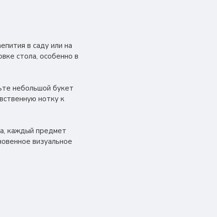
пития в саду или на
вке стола, особенно в
авьте небольшой букет
вственную нотку к
ва, каждый предмет
новенное визуальное