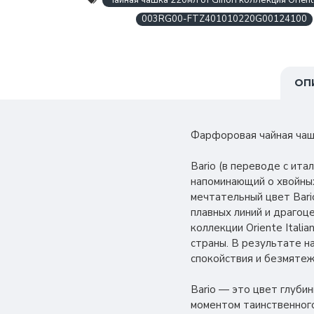
Чайная чашка 220мл от Ginori коллекция Oriente 
003RG00-FTZ401010220G00124100
ОП
Фарфоровая чайная чашка
Bario (в переводе с ит
напоминающий о хвойных
мечтательный цвет Bar
плавных линий и драгоц
коллекции Oriente Itali
страны. В результате н
спокойствия и безмятеж
Bario — это цвет глубин
моментом таинственного