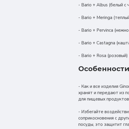
- Bario + Albus (белый 
- Bario + Meringa (тепл
- Bario + Pervinca (неж
- Bario + Castagna (каш
- Bario + Rosa (розовый
Особенности
- Как и все изделия Gi
хранят и передают из п
для пищевых продуктов
- Избегайте воздействи
соприкосновения с друг
посуды, это защитит гл