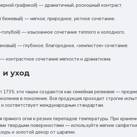
с черной графикой) — драматичный, роскошный контраст.
ый бежевый) — мягкое, природное, уютное сочетание.
но-голубой) — изысканное сочетание теплого и холодного.
тановый) — глубокое, благородное, «землистое» сочетание.
) — контрастное сочетание мягкости и драматизма.
 и уход
nori 1735, эти чашки создаются как семейная реликвия — пред
околения в поколение. Вся продукция проходит строгие испыт
 и соответствует международным стандартам.
я прямого огня и резких перепадов температуры. При хранен
ими твердыми поверхностями — используйте мягкие салфетки
азурь и золотой декор от царапин.