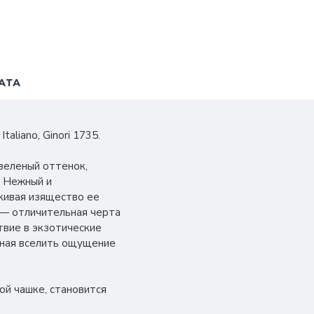
АТА
aliano, Ginori 1735.
-зеленый оттенок,
. Нежный и
кивая изящество ее
) — отличительная черта
ствие в экзотические
бная вселить ощущение
ой чашке, становится