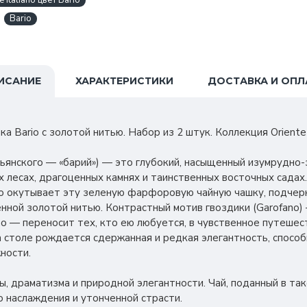
Italiano цвет Bario
Bario
ИСАНИЕ
ХАРАКТЕРИСТИКИ
ДОСТАВКА И ОПЛ
 Bario с золотой нитью. Набор из 2 штук. Коллекция Oriente It
альянского — «барий») — это глубокий, насыщенный изумрудно
 лесах, драгоценных камнях и таинственных восточных садах
io окутывает эту зеленую фарфоровую чайную чашку, подчер
енной золотой нитью. Контрастный мотив гвоздики (Garofano
ano — переносит тех, кто ею любуется, в чувственное путеше
а столе рождается сдержанная и редкая элегантность, спосо
ности.
ы, драматизма и природной элегантности. Чай, поданный в так
 наслаждения и утонченной страсти.