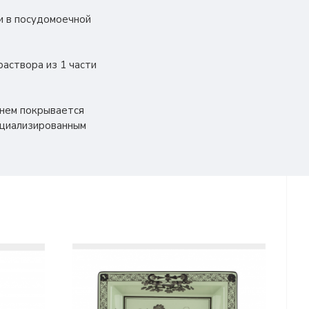
 и в посудомоечной
раствора из 1 части
енем покрывается
ециализированным