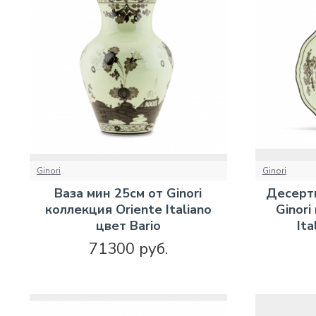
Ginori
Ginori
Ваза мин 25см от Ginori
Десертн
коллекция Oriente Italiano
Ginori
цвет Bario
Ita
71300 руб.