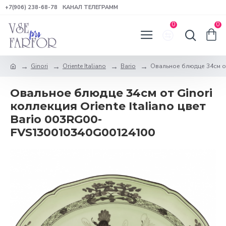
+7(906) 238-68-78
КАНАЛ ТЕЛЕГРАММ
0
0
Ginori
Oriente Italiano
Bario
Овальное блюдце 34см от G
Овальное блюдце 34см от Ginori
коллекция Oriente Italiano цвет
Bario 003RG00-
FVS130010340G00124100