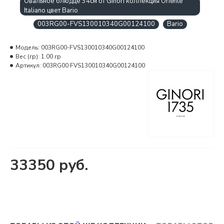
Овальное блюдце 34см от Ginori коллекция Oriente
Italiano цвет Bario
003RG00-FVS130010340G00124100
Bario
Модель:
003RG00-FVS130010340G00124100
Вес (гр):
1.00 гр
Артикул:
003RG00 FVS130010340G00124100
33350 руб.