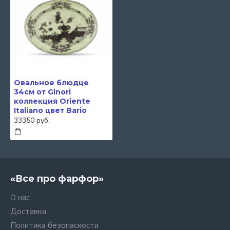
Овальное блюдце
34см от Ginori
коллекция Oriente
Italiano цвет Bario
33350 руб.
«Все про фарфор»
О нас
Доставка
Политика безопасности