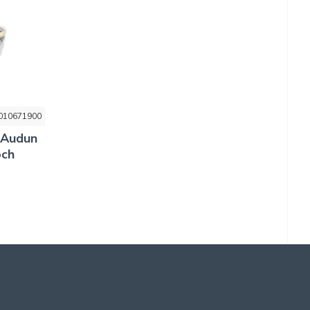
010671900
 Audun
och