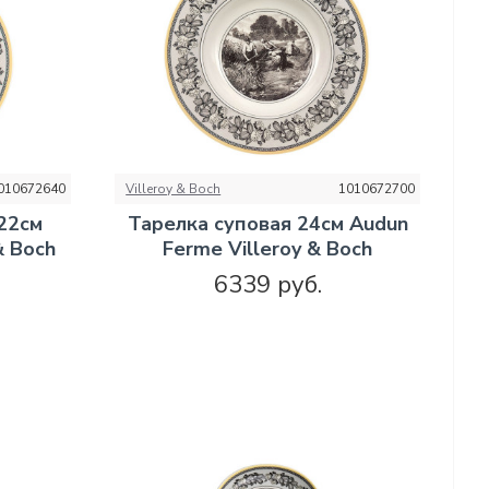
010672640
Villeroy & Boch
1010672700
22см
Тарелка суповая 24см Audun
& Boch
Ferme Villeroy & Boch
6339 руб.