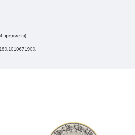
34 предмета):
180,1010671900.