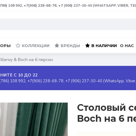
(786) 108 992, +7(906) 238-68-78, +7 (906) 237-30-40 (WHATSAPP, VIBER, T
БОРЫ
КОЛЛЕКЦИИ
БРЕНДЫ
В НАЛИЧИИ
О НАС
lleroy & Boch на 6 персон
НИТЕ С 10 ДО 22
(786) 108 992, +7(906) 238-68-78, +7 (906) 237-30-40 (WhatsApp, Viber
Столовый се
Boch на 6 п