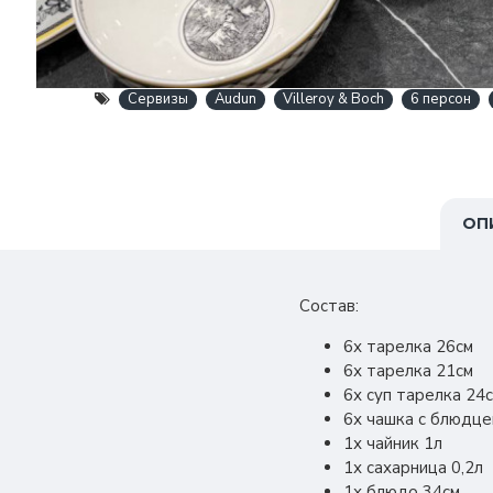
Сервизы
Audun
Villeroy & Boch
6 персон
ОП
Состав:
6х тарелка 26см
6х тарелка 21см
6х суп тарелка 24
6х чашка с блюдце
1х чайник 1л
1х сахарница 0,2л
1х блюдо 34см