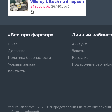
Villeroy & Boch на 6 персон
249550 руб.
267401 руб.
«Все про фарфор»
Личный кабине
О нас
Аккаунт
Доставка
Заказы
Политика безопасности
Рассылка
Условия заказа
Подарочные сертифи
Контакты
VseProFarfor.com - 2025. Вся представленная на сайте информаци