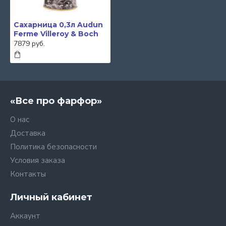
Сахарница 0,3л Audun
Ferme Villeroy & Boch
7879 руб.
«Все про фарфор»
О нас
Доставка
Политика безопасности
Условия заказа
Контакты
Личный кабинет
Аккаунт