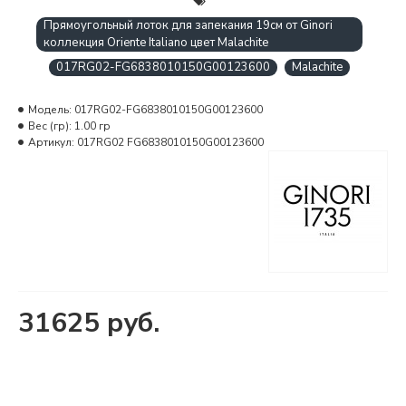
Прямоугольный лоток для запекания 19см от Ginori
коллекция Oriente Italiano цвет Malachite
017RG02-FG6838010150G00123600
Malachite
Модель:
017RG02-FG6838010150G00123600
Вес (гр):
1.00 гр
Артикул:
017RG02 FG6838010150G00123600
31625 руб.