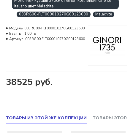
Молочный кувшин 270см от Ginori коллекция Oriente
Italiano цвет Malachite
003RG00-FLT000010270G00123600
Malachite
Модель:
003RG00-FLT000010270G00123600
Вес (гр):
1.00 гр
Артикул:
003RG00 FLT000010270G00123600
38525 руб.
ТОВАРЫ ИЗ ЭТОЙ ЖЕ КОЛЛЕКЦИИ
ТОВАРЫ ЭТОГО 