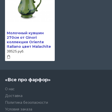
Молочный кувшин
270см от Ginori
коллекция Oriente
Italiano цвет Malachite
38525 руб.
«Все про фарфор»
О нас
Доставка
Политика безопасности
Условия заказа