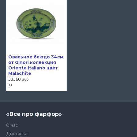
Овальное блюдо 34см
от Ginori коллекция
Oriente Italiano цвет
Malachite
33350 руб.
«Все про фарфор»
О нас
Доставка