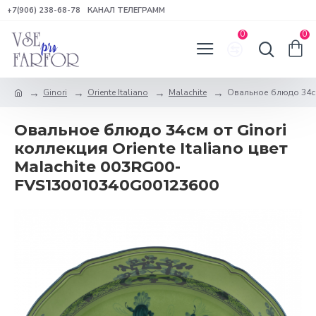
+7(906) 238-68-78
КАНАЛ ТЕЛЕГРАММ
0
0
Ginori
Oriente Italiano
Malachite
Овальное блюдо 34см о
Овальное блюдо 34см от Ginori
коллекция Oriente Italiano цвет
Malachite 003RG00-
FVS130010340G00123600