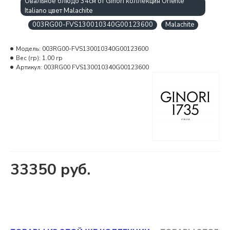
Овальное блюдо 34см от Ginori коллекция Oriente
Italiano цвет Malachite
003RG00-FVS130010340G00123600
Malachite
Модель:
003RG00-FVS130010340G00123600
Вес (гр):
1.00 гр
Артикул:
003RG00 FVS130010340G00123600
33350 руб.