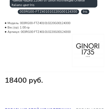
Чайная чашка 220мл от Ginori коллекция Oriente
Italiano цвет Iris
003RG00-FTZ401010220G00124300
Iris
Модель:
003RG00-FTZ401010220G00124300
Вес (гр):
1.00 гр
Артикул:
003RG00 FTZ401010220G00124300
18400 руб.