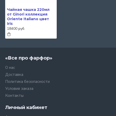
Чайная чашка 220мл
от Ginori коллекция
Oriente Italiano цвет
Iris
18400 руб.
«Все про фарфор»
О нас
Доставка
Политика безопасности
Условия заказа
Контакты
Личный кабинет