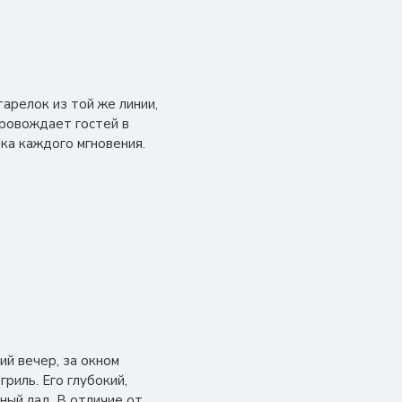
арелок из той же линии,
провождает гостей в
ика каждого мгновения.
ий вечер, за окном
риль. Его глубокий,
ный лад. В отличие от