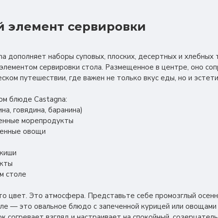
 элемент сервировки
a дополняет наборы суповых, плоских, десертных и хлебных т
элементом сервировки стола. Размещенное в центре, оно со
ском путешествии, где важен не только вкус еды, но и эстет
ом блюде Castagna:
ина, говядина, баранина)
ченные морепродукты
ченные овощи
 киши
укты
ем столе
то цвет. Это атмосфера. Представьте себе промозглый осенн
оле — это овальное блюдо с запеченной курицей или овощами г
 согревает взгляд и настраивает на спокойный, созерцатель