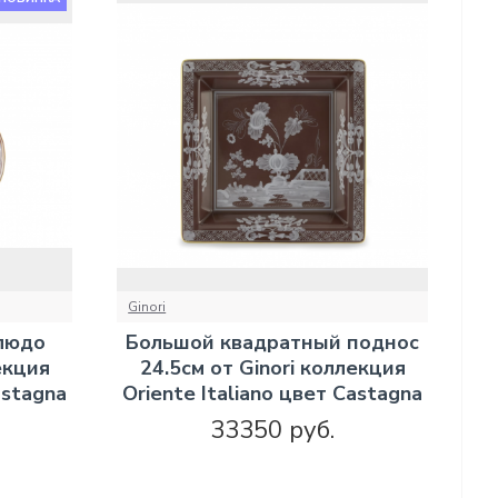
Ginori
людо
Большой квадратный поднос
екция
24.5см от Ginori коллекция
astagna
Oriente Italiano цвет Castagna
33350 руб.