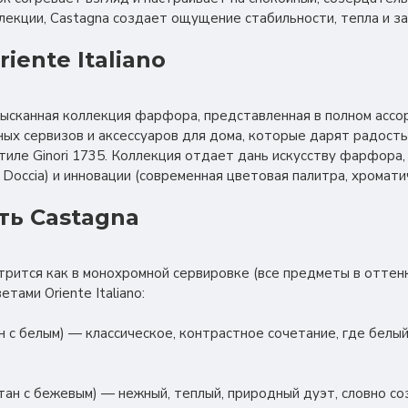
лекции, Castagna создает ощущение стабильности, тепла и 
iente Italiano
 изысканная коллекция фарфора, представленная в полном асс
ных сервизов и аксессуаров для дома, которые дарят радост
тиле Ginori 1735. Коллекция отдает дань искусству фарфора,
Doccia) и инновации (современная цветовая палитра, хромати
ть Castagna
трится как в монохромной сервировке (все предметы в оттенке
тами Oriente Italiano:
ан с белым) — классическое, контрастное сочетание, где белы
штан с бежевым) — нежный, теплый, природный дуэт, словно со