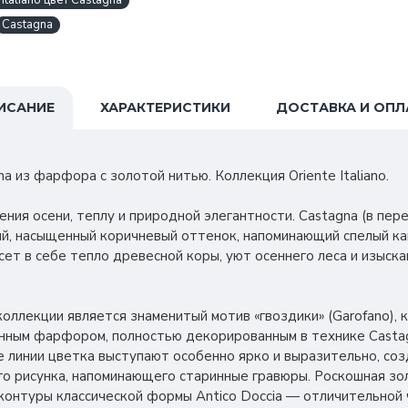
taliano цвет Castagna
Castagna
ИСАНИЕ
ХАРАКТЕРИСТИКИ
ДОСТАВКА И ОПЛ
 из фарфора с золотой нитью. Коллекция Oriente Italiano.
ния осени, теплу и природной элегантности. Castagna (в пер
ий, насыщенный коричневый оттенок, напоминающий спелый ка
есет в себе тепло древесной коры, уют осеннего леса и изыск
оллекции является знаменитый мотив «гвоздики» (Garofano)
нным фарфором, полностью декорированным в технике Castag
 линии цветка выступают особенно ярко и выразительно, со
го рисунка, напоминающего старинные гравюры. Роскошная зо
контуры классической формы Antico Doccia — отличительной