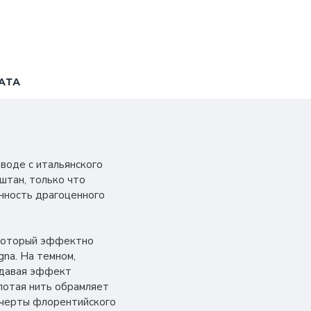
АТА
еводе с итальянского
штан, только что
анность драгоценного
, который эффектно
na. На темном,
здавая эффект
лотая нить обрамляет
 черты флорентийского