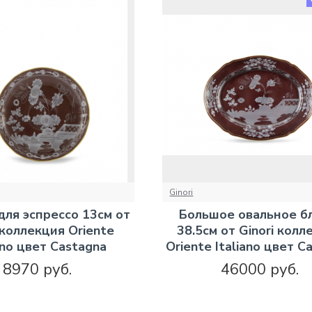
Ginori
ля эспрессо 13см от
Большое овальное б
 коллекция Oriente
38.5см от Ginori колл
ano цвет Castagna
Oriente Italiano цвет C
8970 руб.
46000 руб.