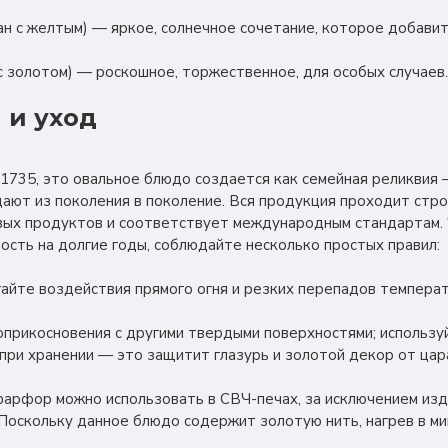
тан с желтым) — яркое, солнечное сочетание, которое добавит
 с золотом) — роскошное, торжественное, для особых случаев.
 и уход
ri 1735, это овальное блюдо создается как семейная реликвия
ают из поколения в поколение. Вся продукция проходит стро
вых продуктов и соответствует международным стандартам.
ость на долгие годы, соблюдайте несколько простых правил:
гайте воздействия прямого огня и резких перепадов темпера
соприкосновения с другими твердыми поверхностями; использу
при хранении — это защитит глазурь и золотой декор от цар
фарфор можно использовать в СВЧ-печах, за исключением изд
Поскольку данное блюдо содержит золотую нить, нагрев в ми