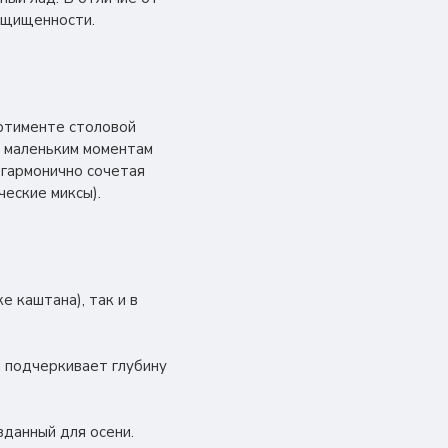
защищенности.
ортименте столовой
ь маленьким моментам
 гармонично сочетая
ческие миксы).
 каштана), так и в
й подчеркивает глубину
зданный для осени.