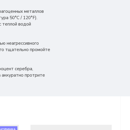
драгоценных металлов
ра 50°C / 120°F).
с теплой водой
щью неагрессивного
того тщательно промойте
роцент серебра,
а аккуратно протрите
НОВИНКА