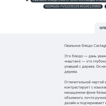
Овальное блюдо 34см от Ginori коллекция Oriente I
003RG00-FVS130010340G00135800
ОП
Овальное блюдо Castagna
Это блюдо — дань уваже
«каштан») — это глубок
упавший с дерева. Он н
дерева.
Отличительной чертой к
контрастирует с изыска
насыщенном фоне белые
объемного, почти ручно
дизайн и подчеркивает 