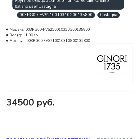
Круглое блюдо 31см от Ginori коллекция Oriente
Italiano цвет Castagna
003RG00-FVS210010310G00135800
Castagna
Модель:
003RG00-FVS210010310G00135800
Вес (гр):
1.00 гр
Артикул:
003RG00 FVS210010310G00135800
34500 руб.